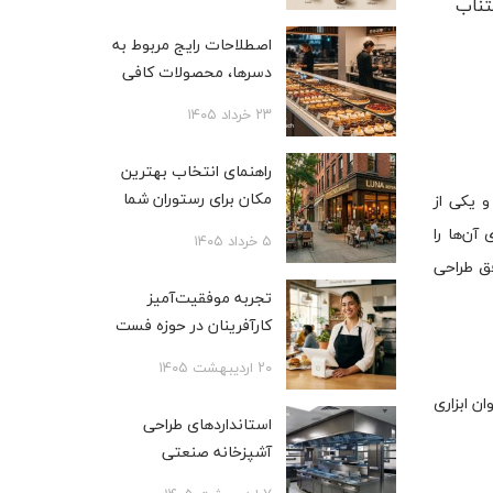
تناب
اصطلاحات رایج مربوط به
دسرها، محصولات کافی
شاپی، بیکری و قنادی
۲۳ خرداد ۱۴۰۵
راهنمای انتخاب بهترین
مکان برای رستوران شما
 یکی از
ن‌ها را
۵ خرداد ۱۴۰۵
فق طراحی
تجربه موفقیت‌آمیز
کارآفرینان در حوزه فست
فود
۲۰ اردیبهشت ۱۴۰۵
ن ابزاری
استانداردهای طراحی
آشپزخانه صنعتی