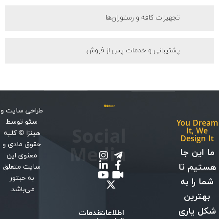
تجهیزات کافه و رستوران‌ها
پشتیبانی و خدمات پس از فروش
طراحی سایت
و
سئو
توسط
You Dream
Social
It, We
هینزا
© کلیه
Design It
حقوق مادی و
Media
ما این جا
معنوی این
هستیم تا
سایت متعلق
به حبتور
شما را به
می‌باشد.
بهترین
شکل یاری
اطلاعات
خدمات