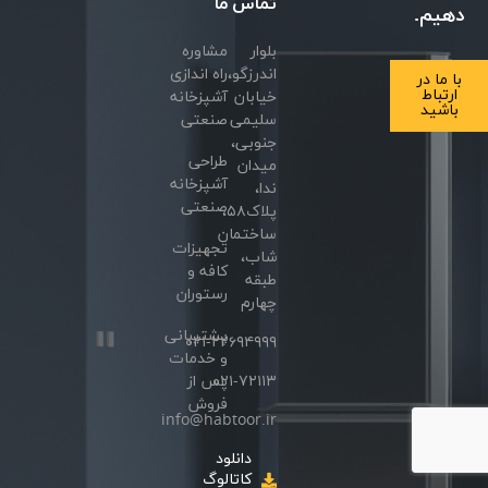
تماس
ما
دهیم.
بلوار
مشاوره
اندرزگو،
راه اندازی
با ما در
ارتباط
خیابان
آشپزخانه
باشید
سلیمی
صنعتی
جنوبی،
طراحی
میدان
آشپزخانه
ندا،
صنعتی
پلاک۵۸،
ساختمان
تجهیزات
شاب،
کافه و
طبقه
رستوران
چهارم
پشتیبانی
۰۲۱-۲۲۶۹۴۹۹۹
و خدمات
۰۲۱-۷۲۱۱۳
پس از
فروش
info@habtoor.ir
دانلود
کاتالوگ