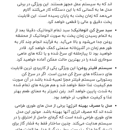
اند که به سیستم عمل مجهز هستند. این ویژگی در برخی
مدل ها به کسانی که با این دستگاه کار می‌کنند آلارم
می‌دهد که زمان پخت به پایان رسیده است. این قابلیت
پخت دقیق و عالی را قطعی خواهد کرد.
سبد سرخ کن اتوماتیک:
سبد تمام اتوماتیک دقیقا بعد از
به اتمام رسیدن زمان پخت به صورت اتوماتیک از محفظه
روغن جدا می‌شود و بالا می‌آید. به فرآیند انجام چند کار به
طور هم زمان در آشپزخانه صنعتی کمک خواهد کرد. قادر
خواهید بود تا پیازحلقه ای سرخ شده و یا تکه های ماهی
سوخاری شده را در بهترین حالت ممکن آماده خواهید کرد.
سیستم فلیتر روغن:
این ویژگی یکی از کاربردی ترین قابلیت
های دستگاه های سرخ کن مدرن است. اگر در سرخ کن
رستورانی سیستم فیلتر مجزا تعبیه شده باشد در آن صورت
هم کیفیت غذا حفظ خواهد شد و هم هزینه های تمام شده
به شدت پایین خواهد آمد. رغن تمیزتر به معنای طعم بهتر
غذا و کیفیت مطلوب تر خواهد بود.
مدل با مصرف بهینه انرژی:
برخی از مدل های طوری طراحی
شده اند که مصرف انرژی آنها بهینه باشد. موتور این مدل
های طوری طراحی شده است که گرمای حاصل از احتراق را در
سیستم هدایت می‌کند. چنین ساختار فقط به فشار گاز برای
تزریق گرما متکی نیست. برخی دیگر از مدل ها المنت های