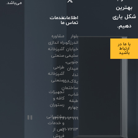
می‌باشد.
بهترین
شکل یاری
اطلاعات
خدمات
تماس
ما
دهیم.
بلوار
مشاوره
اندرزگو،
راه اندازی
با ما در
ارتباط
خیابان
آشپزخانه
باشید
سلیمی
صنعتی
جنوبی،
طراحی
میدان
آشپزخانه
ندا،
صنعتی
پلاک۵۸،
ساختمان
تجهیزات
شاب،
کافه و
طبقه
رستوران
چهارم
پشتیبانی
۰۲۱-۲۲۶۹۴۹۹۹
و خدمات
۰۲۱-۷۲۱۱۳
پس از
فروش