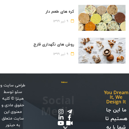
کره های طعم دار
۹ تیر ۱۳۹۹
روش های نگهداری قارچ
۹ تیر ۱۳۹۹
طراحی سایت
و
سئو
توسط
You Dream
Social
It, We
هینزا
© کلیه
Design It
حقوق مادی و
Media
ما این جا
معنوی این
هستیم تا
سایت متعلق
به حبتور
شما را به