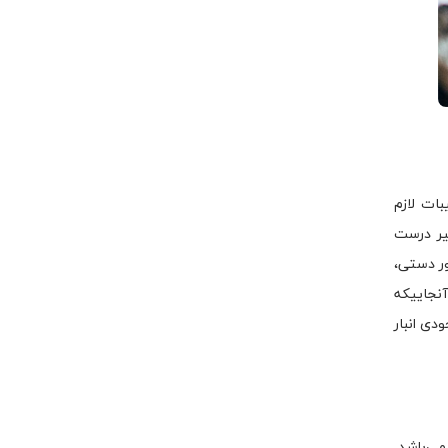
بات لازم
یر درست
ور دستی،
آنجاییکه
دی انبار
می‌باشد.