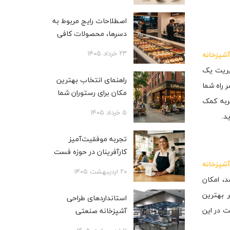
اصطلاحات رایج مربوط به
دسرها، محصولات کافی
شاپی، بیکری و قنادی
۲۳ خرداد ۱۴۰۵
آشپزخانه
دیریت یک
راهنمای انتخاب بهترین
 راه شما
مکان برای رستوران شما
جربه کمک
۵ خرداد ۱۴۰۵
د.
تجربه موفقیت‌آمیز
کارآفرینان در حوزه فست
شپزخانه
فود
۲۰ اردیبهشت ۱۴۰۵
، امکان
 بهترین
استانداردهای طراحی
ت در این
آشپزخانه صنعتی