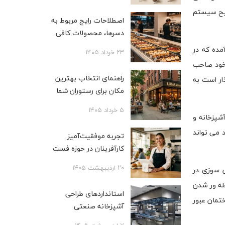
حیح سیستم
اصطلاحات رایج مربوط به
دسرها، محصولات کافی
شاپی، بیکری و قنادی
مده که در
۲۳ خرداد ۱۴۰۵
 خود صاحب
راهنمای انتخاب بهترین
ار است به
مکان برای رستوران شما
۵ خرداد ۱۴۰۵
شپزخانه و
 می تواند
تجربه موفقیت‌آمیز
کارآفرینان در حوزه فست
فود
۲۰ اردیبهشت ۱۴۰۵
ش سوزی در
له ور شدن
استانداردهای طراحی
ختمان عبور
آشپزخانه صنعتی