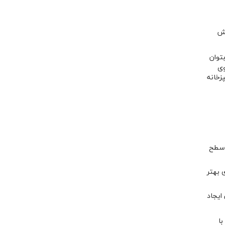
خش
توان
وی
زخانه
م سطح
 بهتر
 ایجاد
با