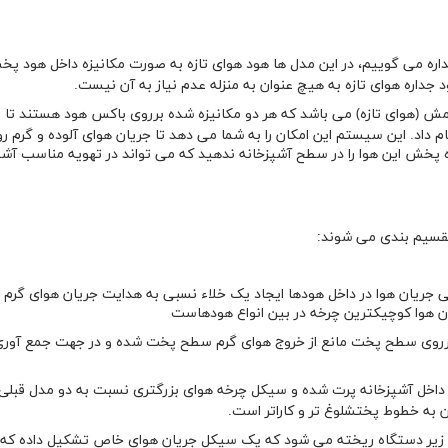
ره می گوییم، در این مدل ها هود هوای تازه به صورت مکانیزه داخل هود پ
اره هوای تازه به هیچ عنوان به منزله عدم نیاز به آن نیست.
ش (هوای تازه) می باشد که هر دو مکانیزه شده برروی باکس هود هستند تا ب
 داد. این سیستم این امکان را به شما می دهد تا جریان هوای آلوده و گرم ر
ه پخش این هوا را در سطح آشپزخانه ندهید که می تواند در تهویه مناسب آشپ
 چرخه داخلی جریان هوا در داخل هودها ایجاد یک خلاء نسبی به هدایت جریان هوای گر
ن هوا کوچیکترین چرخه در بین انواع هودهاست
 پرده هوا برروی سطح پخت مانع از خروج هوای گرم سطح پخت شده و در جهت جمع آوری
ه تقریباً به داخل آشپزخانه پرت شده و سیکل چرخه هوای بزرگتری نسبت به دو مدل قبلی
ن به خطوط پختشلوغ تر و کاراتر است.
زه از پشت و زیر دستگاه ریخته می شود که یک سیکل جریان هوای خاص تشکیل داده که 