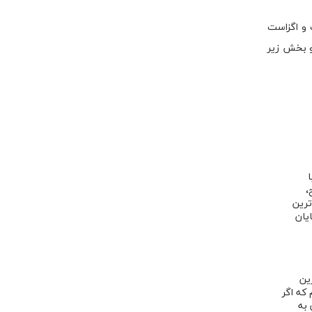
 و اگزاست
و بخش زیر
،
ترین
یان
ین
که اگر
 به