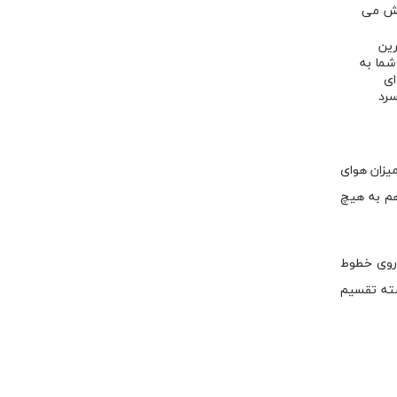
مکش می
رین
شما به
ای
سرد
یزان هوای
هم به هیچ
رروی خطوط
سته تقسیم