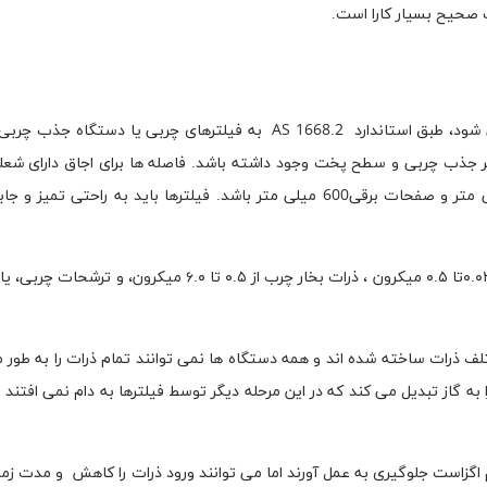
صحیح بسیار کارا است.
چنانچه در فرآیند همیشگی پخت و پز چربی یا روغن تولید می شود، طبق استاندارد AS 1668.2 به فیلترهای چربی ی
تر جذب چربی و سطح پخت وجود داشته باشد. فاصله ها برای اجاق دارای شعله 
باید 1350 میلی متر و برای شعله های آتش گازی1050 میلی متر و صفحات برقی600 میلی متر باشد. فیلترها باید به راح
ذرات چربی را می توان به سه اندازه تقسیم کرد: ذرات چربی از ۰.۰۳تا ۰.۵ میکرون ، ذرات بخار چرب از ۰.۵ تا ۰
ف ذرات ساخته شده اند و همه دستگاه ها نمی توانند تمام ذرات را به طور مو
را به گاز تبدیل می کند که در این مرحله دیگر توسط فیلترها به دام نمی افتند 
اگزاست جلوگیری به عمل آورند اما می توانند ورود ذرات را کاهش و مدت زمان