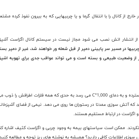
ارج از کانال را با انتقال گرما و یا چربیهایی که به بیرون نفوذ کرده مشتع
ری از انتشار اتش نصب می شود مجاز نیست در سیستم کانال اگزاست آشپ
چربیها در مسیر سر پایینی دمپر از قبل شعله ور خواهند شد، غیر از دمپر بست
ز وضعیت طبیعی و بسته است و می تواند عواقب جدی برای تهویه اشپزخا
مسیر و دمای آتش بلافاصله بعد از چند دقیقه گسترده و به دمای 1,000°C می رسد به حدی که همه فلزات اطراف
 که آتش سوزی عمدتا در رستوران ها روی می دهد. نیمی از فضای آشپزخانه 
کردند. ممکن است سیاستهای بیمه به وجود چربی و اگزاست کثیف اشاره کند
ش سوزی اطلاعات کافی دارید؟ همیشه به نوشته های ریز توجه و مطالعه کنید!