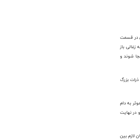
ا دستگاه جذب چربی در قسمت
زغالی باز
تی تمیز و جابجا شوند و
۶. میکرون، و ترشحات چربی، یا ذرات بزرگ
ثر به دام
و در نهایت
 لازم بین