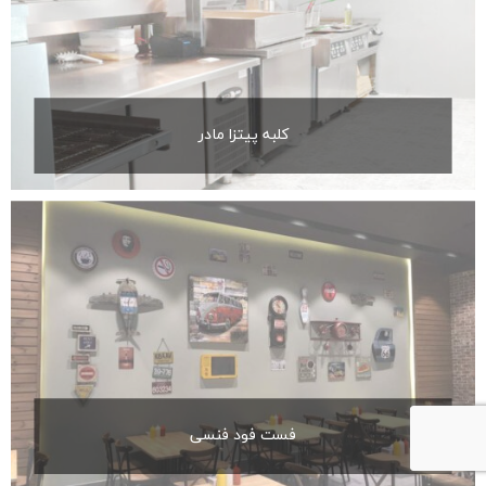
کلبه پیتزا مادر
فست فود فنسی