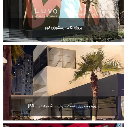
پروژه کافه رستوران لوو
پروژه رستوران هفت خوان— شعبه دبی JBR