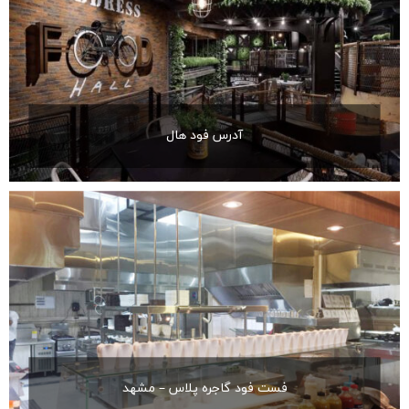
آدرس فود هال
فست فود گاجره پلاس – مشهد