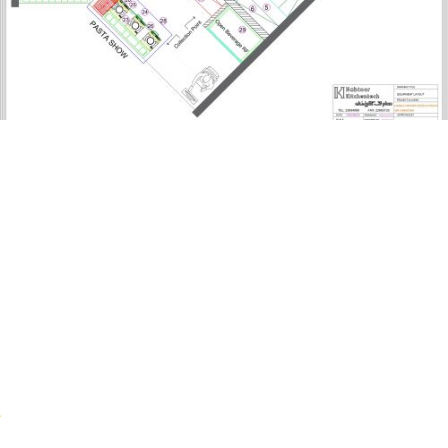
حبتور
تیم
حبتور
در
این
پروژه
همگام
با
مشتری
از
مرحله
مشاوره
و
بازدید
از
پروژه،
تا
طراحی
آشپزخانه
صنعتی