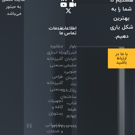
به حبتور
می‌باشد.
اطلاعات
خدمات
تماس
ما
بلوار
مشاوره
اندرزگو،
راه اندازی
خیابان
آشپزخانه
سلیمی
صنعتی
جنوبی،
طراحی
میدان
آشپزخانه
ندا،
صنعتی
پلاک۵۸،
ساختمان
تجهیزات
شاب،
کافه و
طبقه
رستوران
چهارم
پشتیبانی
۰۲۱-۲۲۶۹۴۹۹۹
و خدمات