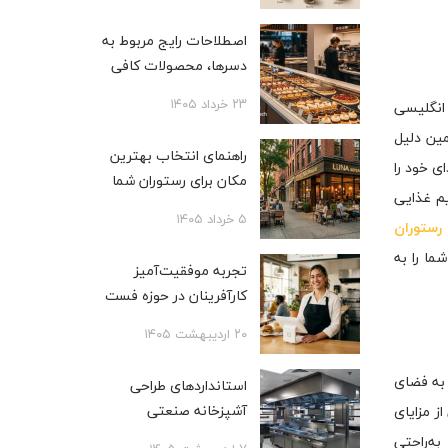
اصطلاحات رایج مربوط به
دسرها، محصولات کافی
شاپی، بیکری و قنادی
۲۳ خرداد ۱۴۰۵
چ (Lord Sandwich) یک آریستوکرات انگلیسی
ه همین دلیل
راهنمای انتخاب بهترین
ی خود را
مکان برای رستوران شما
یم غذایی
۵ خرداد ۱۴۰۵
 رستوران
ما را به
تجربه موفقیت‌آمیز
کارآفرینان در حوزه فست
فود
۲۰ اردیبهشت ۱۴۰۵
 به فضای
استانداردهای طراحی
آشپزخانه صنعتی
ز مزایای
به‌راحتی