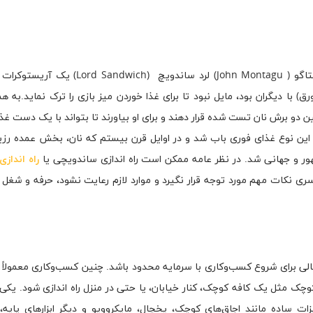
واژه ساندویچ چگونه در قرن هجدهم ابداع شد ؟! جان مونتاگو ( John Montagu) لرد ساندوی
زی Cribbage (یک نوع بازی با ورق) با دیگران بود، مایل نبود تا برای غذا خوردن میز بازی را ترک نماید.ب
دو برش نان تست شده قرار دهند و برای او بیاورند تا بتواند با یک دست غذا
جا این نوع غذای فوری باب شد و در اوایل قرن بیستم که نان، بخش عمده رز
ور و جهانی شد. در نظر عامه ممکن است راه اندازی ساندویچی یا
راه اندازی
ی نکات مهم مورد توجه قرار نگیرد و موارد لازم رعایت نشود، حرفه و شغل ش
ی برای شروع کسب‌وکاری با سرمایه محدود باشد. چنین کسب‌وکاری معمولاً
کوچک مثل یک کافه کوچک، کنار خیابان، یا حتی در منزل راه اندازی شود. یکی ا
ت ساده مانند اجاق‌های کوچک، یخچال، مایکروویو و دیگر ابزارهای پایه، 