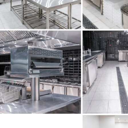
اندازی و تجهیز
طراحی آشپزخانه صنعتی
پزخانه مموآر
رستوران مموآر
هیز آشپزخانه
طراحی و تجهیز آشپزخانه
پروژه مموآر
مموآر