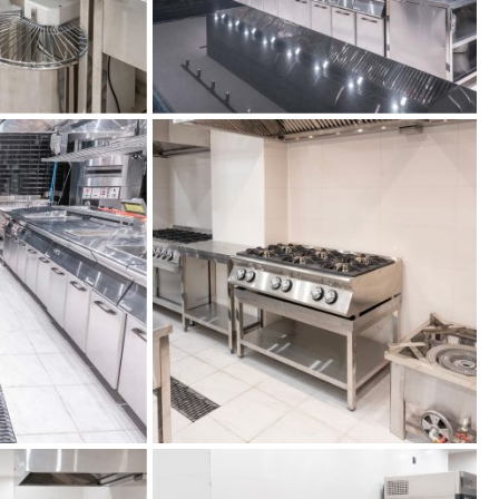
راه 
آش
طراحی و تج