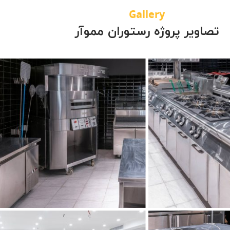
Gallery
پزخانه پروژه
تجهیزات آشپزخانه
تصاویر پروژه رستوران مموآر
مموآر
رستوران مموآر
شپزخانه پروژه
تجهیز آشپزخانه رستوران
مموآر
مموآر