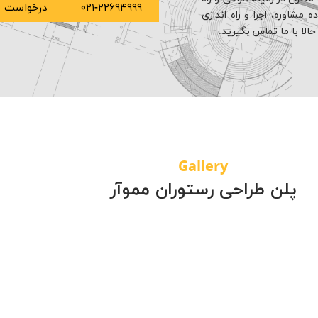
۰۲۱-۲۲۶۹۴۹۹۹
درخواست م
مشاوره، اجرا و راه اندازی
لا با ما تماس بگیرید.
Gallery
پلن طراحی رستوران مموآر
ستوران مموآر