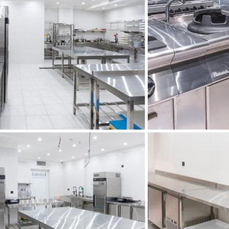
راه اندازی تجهیزات
انه مموآر
آشپزخانه مموآر