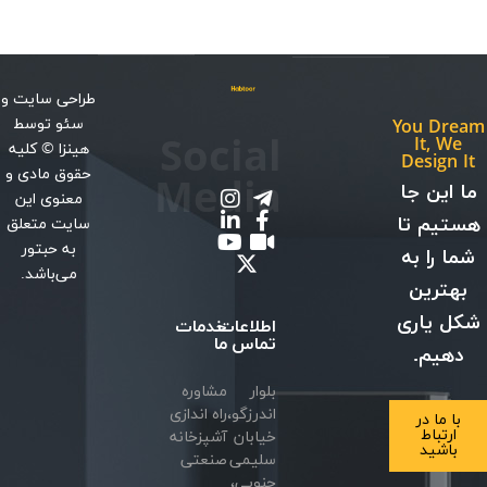
طراحی سایت
و
سئو
توسط
You Dream
Social
It, We
هینزا
© کلیه
Design It
حقوق مادی و
Media
ما این جا
معنوی این
هستیم تا
سایت متعلق
به حبتور
شما را به
می‌باشد.
بهترین
شکل یاری
اطلاعات
خدمات
تماس
ما
دهیم.
بلوار
مشاوره
اندرزگو،
راه اندازی
با ما در
ارتباط
خیابان
آشپزخانه
باشید
سلیمی
صنعتی
جنوبی،