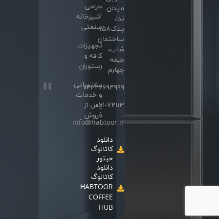
طراحی
میدان
آشپزخانه
ندا،
صنعتی
پلاک۵۸،
ساختمان
تجهیزات
شاب،
کافه و
طبقه
رستوران
چهارم
پشتیبانی
۰۲۱-۲۲۶۹۴۹۹۹
و خدمات
۰۲۱-۷۲۱۱۳
پس از
فروش
info@habtoor.ir
دانلود
کاتالوگ
حبتور
دانلود
کاتالوگ
HABTOOR
COFFEE
HUB