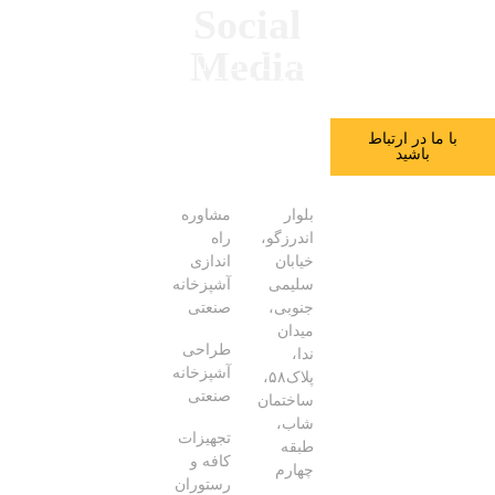
ما این جا هستیم تا
متعلق به حبتور می‌باشد.
Social
شما را به بهترین
Media
شکل یاری دهیم.
با ما در ارتباط
اطلاعات
خدمات
باشید
تماس
ما
بلوار
مشاوره
اندرزگو،
راه
خیابان
اندازی
سلیمی
آشپزخانه
جنوبی،
صنعتی
میدان
طراحی
ندا،
آشپزخانه
پلاک۵۸،
صنعتی
ساختمان
شاب،
تجهیزات
طبقه
کافه و
چهارم
رستوران