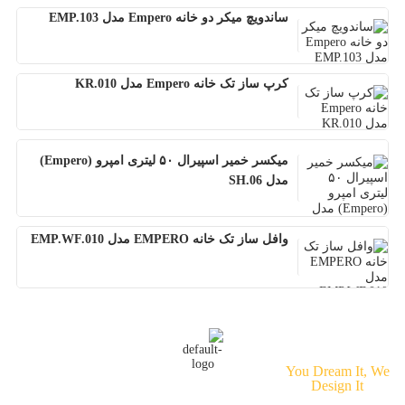
ساندویچ میکر دو خانه Empero مدل EMP.103
کرپ ساز تک خانه Empero مدل KR.010
میکسر خمیر اسپیرال ۵۰ لیتری امپرو (Empero)
مدل SH.06
وافل ساز تک خانه EMPERO مدل EMP.WF.010
طراحی سایت
و
سئو
توسط
هینزا
© کلیه حقوق
You Dream It, We
Design It
مادی و معنوی این سایت