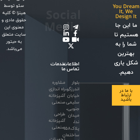
سئو
توسط
You Dream
Social
It, We
هینزا
© کلیه
Design It
حقوق مادی و
Media
ما این جا
معنوی این
هستیم تا
سایت متعلق
به حبتور
شما را به
می‌باشد.
بهترین
شکل یاری
اطلاعات
خدمات
تماس
ما
دهیم.
بلوار
مشاوره
اندرزگو،
راه اندازی
با ما در
ارتباط
خیابان
آشپزخانه
باشید
سلیمی
صنعتی
جنوبی،
طراحی
میدان
آشپزخانه
ندا،
صنعتی
پلاک۵۸،
ساختمان
تجهیزات