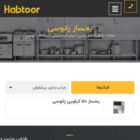
یخساز زانوسی
خانه
/
تجهیزات برودتی
/
یخساز صنعتی
/ یخساز زانوسی
فیلترها
یخساز ۵۰ کیلویی زانوسی
طراحی سایت
و