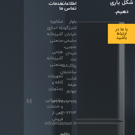
شکل یاری
اطلاعات
خدمات
تماس
ما
دهیم.
بلوار
مشاوره
اندرزگو،
راه اندازی
با ما در
ارتباط
خیابان
آشپزخانه
باشید
سلیمی
صنعتی
جنوبی،
طراحی
میدان
آشپزخانه
ندا،
صنعتی
پلاک۵۸،
ساختمان
تجهیزات
شاب،
کافه و
طبقه
رستوران
چهارم
پشتیبانی
۰۲۱-۲۲۶۹۴۹۹۹
و خدمات
۰۲۱-۷۲۱۱۳
پس از
فروش
info@habtoor.ir
دانلود