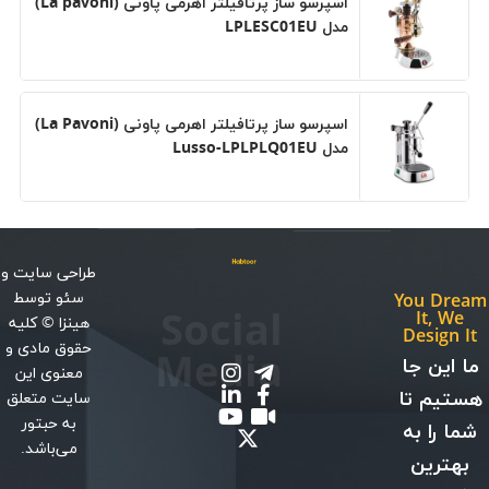
اسپرسو ساز پرتافیلتر اهرمی پاونی (La pavoni)
مدل LPLESC01EU
اسپرسو ساز پرتافیلتر اهرمی پاونی (La Pavoni)
مدل Lusso-LPLPLQ01EU
طراحی سایت
و
سئو
توسط
You Dream
Social
It, We
هینزا
© کلیه
Design It
حقوق مادی و
Media
ما این جا
معنوی این
هستیم تا
سایت متعلق
به حبتور
شما را به
می‌باشد.
بهترین