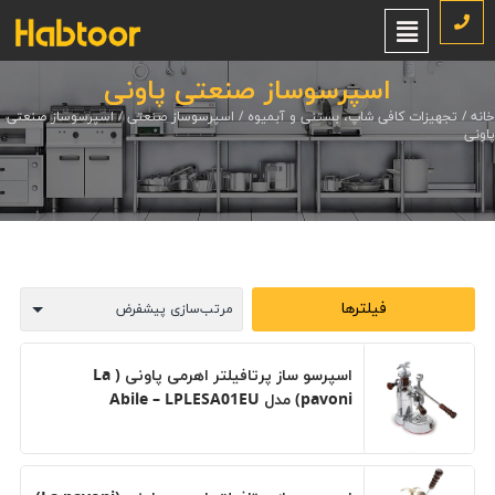
اسپرسوساز صنعتی پاونی
خانه
/
تجهیزات کافی شاپ، بستنی و آبمیوه
/
اسپرسوساز صنعتی
/ اسپرسوساز صنعتی
پاونی
فیلترها
اسپرسو ساز پرتافیلتر اهرمی پاونی ( La
pavoni) مدل Abile – LPLESA01EU