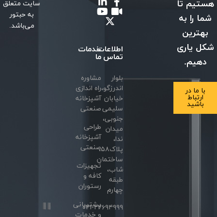
هستیم تا
سایت متعلق
به حبتور
شما را به
می‌باشد.
بهترین
شکل یاری
اطلاعات
خدمات
تماس
ما
دهیم.
بلوار
مشاوره
اندرزگو،
راه اندازی
با ما در
ارتباط
خیابان
آشپزخانه
باشید
سلیمی
صنعتی
جنوبی،
طراحی
میدان
آشپزخانه
ندا،
صنعتی
پلاک۵۸،
ساختمان
تجهیزات
شاب،
کافه و
طبقه
رستوران
چهارم
پشتیبانی
۰۲۱-۲۲۶۹۴۹۹۹
و خدمات