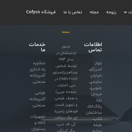
ت
رزومه
مجله
تماس با ما
فروشگاه Cofyco
اطلاعات
خدمات
حبتور
تماس
ما
اینترنشنال در
سال ۱۹۹۳
بلوار
مشاوره
توسط شخص
اندرزگو،
راه اندازی
عبدالعزیزالحبتور
خیابان
آشپزخانه
(۲۰۱۸-۱۹۵۹) در
سلیمی
صنعتی
دبی (امارات
جنوبی،
متحده عربی)
طراحی
میدان
با هدف طراحی
آشپزخانه
ندا،
و تجهیز فست
صنعتی
پلاک۵۸،
فودهای زنجیره
ساختمان
تجهیزات
ای مک دونالد،
شاب،
کافه و
کی اف سی،
طبقه
رستوران
برگر کینگ،
چهارم