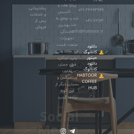
پیتزا هات و
پشتیبانی
۰۲۱-۲۲۶۹۴۹۹۹
….. تأسیس
و خدمات
شد و موفق به
۰۲۱-۷۲۱۱۳
پس از
اخذ بهترین
فروش
info@habtoor.ir
نمایندگی
تجهیزات
صنعت فست
دانلود
فود مانند هنی
کاتالوگ
حبتور
پنی، لینکن،
دانلود
فرای مستر،
کاتالوگ
تایلور،
HABTOOR
ویتامیکس و
COFFEE
بسیاری دیگر از
HUB
این گونه
برندها گردید.
Social
Media