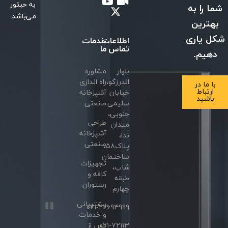
به حبتور
شما را به
می‌باشد.
بهترین
شکل یاری
اطلاعات
خدمات
تماس
ما
دهیم.
بلوار
مشاوره
اندرزگو،
راه اندازی
با ما در
ارتباط
خیابان
آشپزخانه
باشید
سلیمی
صنعتی
جنوبی،
طراحی
میدان
آشپزخانه
ندا،
صنعتی
پلاک۵۸،
ساختمان
تجهیزات
شاب،
کافه و
طبقه
رستوران
چهارم
پشتیبانی
۰۲۱-۲۲۶۹۴۹۹۹
و خدمات
۰۲۱-۷۲۱۱۳
پس از