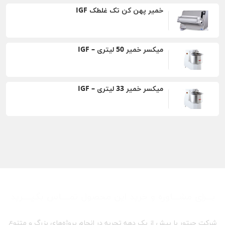
خمیر پهن کن تک غلطک IGF
میکسر خمیر 50 لیتری – IGF
میکسر خمیر 33 لیتری – IGF
بـــرای مشـــاوره و خرید این محصول تمــــاس بگیــــرید
شرکت حبتور با بیش از یک دهه تجربه در انجام پروژه‌های بزرگ و متنوع