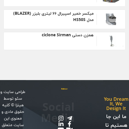
میکسر خمیر اسپیرال ۶۶ لیتری بلیزر (BLAZER)
مدل HS50S
همزن دستی ciclone Sirman
طراحی سایت
و
سئو
توسط
You Dream
Social
It, We
هینزا
© کلیه
Design It
حقوق مادی و
Media
ما این جا
معنوی این
هستیم تا
سایت متعلق