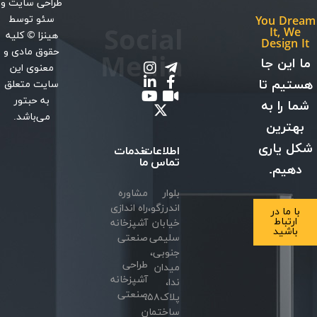
طراحی سایت
و
سئو
توسط
You Dream
Social
It, We
هینزا
© کلیه
Design It
حقوق مادی و
Media
ما این جا
معنوی این
هستیم تا
سایت متعلق
به حبتور
شما را به
می‌باشد.
بهترین
شکل یاری
اطلاعات
خدمات
تماس
ما
دهیم.
بلوار
مشاوره
اندرزگو،
راه اندازی
با ما در
ارتباط
خیابان
آشپزخانه
باشید
سلیمی
صنعتی
جنوبی،
طراحی
میدان
آشپزخانه
ندا،
صنعتی
پلاک۵۸،
ساختمان