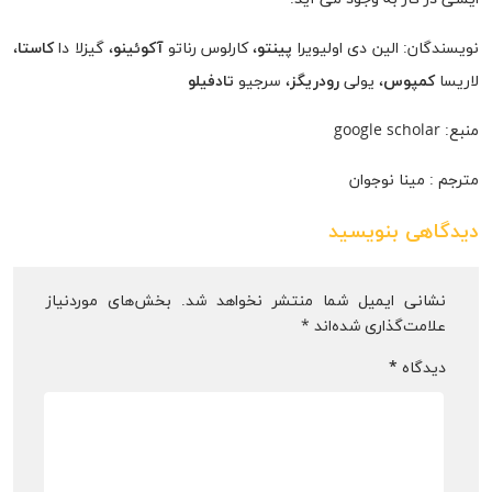
نویسندگان: الین دی اولیویرا
پینتو
، کارلوس رناتو
آکوئینو
، گیزلا دا
کاستا
،
لاریسا
کمپوس
، یولی
رودریگز
، سرجیو
تادفیلو
منبع: google scholar
مترجم : مینا نوجوان
دیدگاهی بنویسید
نشانی ایمیل شما منتشر نخواهد شد.
بخش‌های موردنیاز
علامت‌گذاری شده‌اند
*
دیدگاه
*