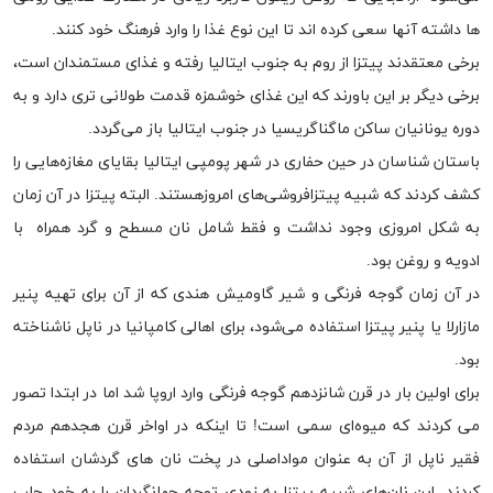
ها داشته آنها سعی کرده اند تا این نوع غذا را وارد فرهنگ خود کنند.
برخی معتقدند پیتزا از روم به جنوب ایتالیا رفته و غذای مستمندان است،
برخی دیگر بر این باورند که این غذای خوشمزه قدمت طولانی تری دارد و به
دوره یونانیان ساکن ماگناگریسیا در جنوب ایتالیا باز می‌گردد.
باستان شناسان در حین حفاری‌ در شهر پومپی ایتالیا بقایای مغازه‌هایی را
کشف کردند که شبیه پیتزافروشی‌های امروزهستند. البته پیتزا در آن زمان
به شکل امروزی وجود نداشت و فقط شامل نان مسطح و گرد همراه با
ادویه و روغن بود.
در آن زمان گوجه فرنگی و شیر گاومیش هندی که از آن برای تهیه پنیر
مازارلا یا پنیر پیتزا استفاده می‌شود، برای اهالی کامپانیا در ناپل ناشناخته
بود.
برای اولین بار در قرن شانزدهم گوجه فرنگی وارد اروپا شد اما در ابتدا تصور
می کردند که میوه‌ای سمی است! تا اینکه در اواخر قرن هجدهم مردم
فقیر ناپل از آن به عنوان مواداصلی در پخت نان های گردشان استفاده
کردند. این نان‌های شبیه پیتزا به زودی توجه جهانگردان را به خود جلب