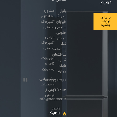
دهیم.
بلوار
مشاوره
اندرزگو،
راه اندازی
با ما در
ارتباط
خیابان
آشپزخانه
باشید
سلیمی
صنعتی
جنوبی،
طراحی
میدان
آشپزخانه
ندا،
صنعتی
پلاک۵۸،
ساختمان
تجهیزات
شاب،
کافه و
طبقه
رستوران
چهارم
پشتیبانی
۰۲۱-۲۲۶۹۴۹۹۹
و خدمات
۰۲۱-۷۲۱۱۳
پس از
فروش
info@habtoor.ir
دانلود
کاتالوگ