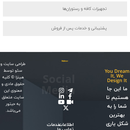
تجهیزات کافه و رستوران‌ها
پشتیبانی و خدمات پس از فروش
طراحی سایت
و
سئو
توسط
You Dream
Social
It, We
هینزا
© کلیه
Design It
حقوق مادی و
Media
ما این جا
معنوی این
هستیم تا
سایت متعلق
به حبتور
شما را به
می‌باشد.
بهترین
شکل یاری
اطلاعات
خدمات
تماس
ما