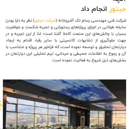
تور
انجام داد
ﺖ ﻓﻨﻰ ﻣﻬﻨﺪﺳﻰ رﺳﺎم ﺗﮏ آﺷﭙﺰﺧﺎﻧﻪ (
شرکت ﺣﺒﺘﻮر
) ﻧﻈﺮ ﺑﻪ دارا ﺑﻮدن
ﻘﻪ ﻃﻮﻻﻧﻰ در اﺟﺮاى ﭘﺮوژه‌ﻫﺎى رﺳﺘﻮراﻧﻰ و ﺗﺠﺮﺑﻪ ﺷﮑﺴﺖ و ﻣﻮﻓﻘﯿﺖ
ﺎر، ﺑﺎ چالش‌های اﯾﻦ ﺻﻨﻌﺖ ﮐﺎﻣﻼ آﺷﻨﺎ است؛ ﻟﺬا از اﯾﻦ ﺗﺠﺮﺑﻪ و در
 ﺟﻠﻮﮔﯿﺮى از ﺗﺸﺎﺑﻬﺎت ﮐﺎﻧﺴﭙﺘﻰ ﺑﺎ ﺳﺎﯾﺮ رﻗﺒﺎ، اﻗﺪام ﺑﻪ اﯾﺠﺎد
رﺗﻤﺎن ﺗﺤﻘﯿﻖ و ﺗﻮﺳﻌﻪ ﻧﻤﻮده اﺳﺖ، ﮐﻪ ﻓﺮاﺧﻮر ﻫﺮ ﭘﺮوژه و ﻣﺘﻨﺎﺳﺐ ﺑﺎ
و رﺟﻮع ﺑﻪ اﻃﻼﻋﺎت ﻣﺤﯿﻄﻰ و ﻣﯿﺪاﻧﻰ، ﺗﯿﻢ ﺗﺤﻠﯿﻠﻰ اﯾﻦ دﭘﺎرﺗﻤﺎن در
‌ﻫﺎى ذﯾﻞ ﺷﺮوع ﺑﻪ ﻓﻌﺎﻟﯿﺖ ﻧﻤﻮده اﺳﺖ:
پروژه