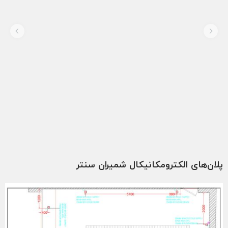
ان ایتالیایی
ر
ن‌های الکترومکانیکال شمیران سنتر