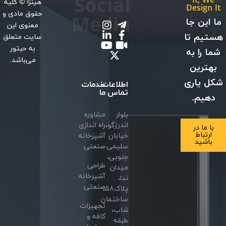
Social
It, W
هینزا
© کلیه
Design
حقوق مادی و
Media
این جا
معنوی این
یم تا
سایت متعلق
به حبتور
 را به
می‌باشد.
ترین
 یاری
اطلاعات
خدمات
تماس
ما
هیم.
بلوار
مشاوره
اندرزگو،
راه اندازی
ا ما در
ارتباط
خیابان
آشپزخانه
باشید
سلیمی
صنعتی
جنوبی،
طراحی
میدان
آشپزخانه
ندا،
صنعتی
پلاک۵۸،
ساختمان
تجهیزات
شاب،
کافه و
طبقه