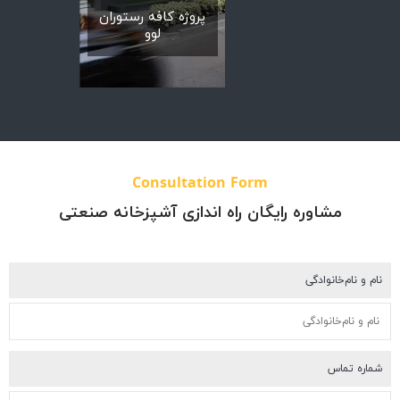
پروژه رستوران
پروژه شوروم
پروژه کافه رستوران
خوان— شعبه 
گلستان
لوو
JBR
Consultation Form
مشاوره رایگان راه اندازی آشپزخانه صنعتی
م و نام‌خانوادگی
اره تماس