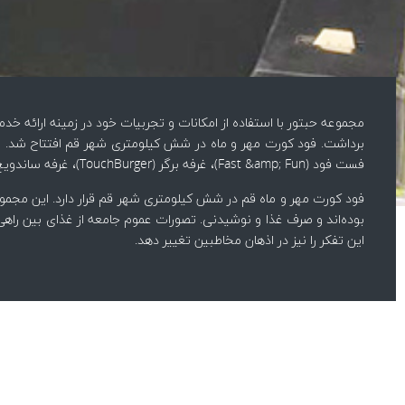
مجموعه حبتور با استفاده از امکانات و تجربیات خود در زمینه ارائه 
فست فود (Fast &amp; Fun)، غرفه برگر (TouchBurger)، غرفه ساندویچ سرد (CityBurger) و… می‌شود، توسط شرکت Habtoor-kitchentech انجام شده است.
فود کورت مهر و ماه قم در شش کیلومتری شهر قم قرار دارد. این مجموع
بوده‌اند و صرف غذا و نوشیدنی. تصورات عموم جامعه از غذای بین راهی
این تفکر را نیز در اذهان مخاطبین تغییر دهد.