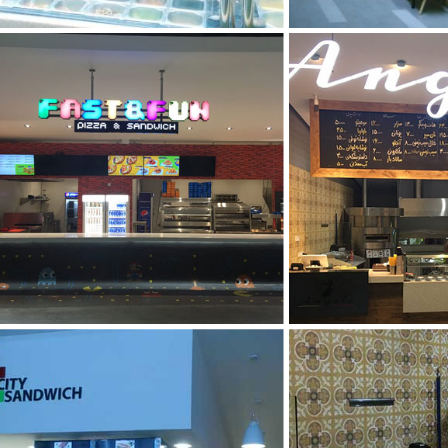
foodcourt-5
f