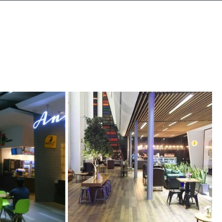
راه ا
فودکو
راه اندازی 