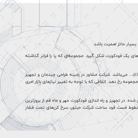
بسیار حائز اهمیت باشد.
ای یک فودکورت شکل گیرد. مجموعه‌ای که پا را فراتر گذاشته
این مجموعه شامل غرفه ایتالیایی (Angelo)، غرفه فست فود (Fast &amp; Fun)، غرفه برگر (Touch Burger)، غرفه ساندویچ (city burger)،… می‌باشد. شرکت مشاور در زمینه طراحی چیدمان و تجهیز
موعه رخ دهد. اتفاقی که با توجه به تغییر نیازهای بازار امری
 شده. در تجهیز و راه اندازی فودکورت مهر و ماه قم از بروزترین
طوط فست فود ساخت شرکت حبتور، سرخ کن‌های تحت فشار