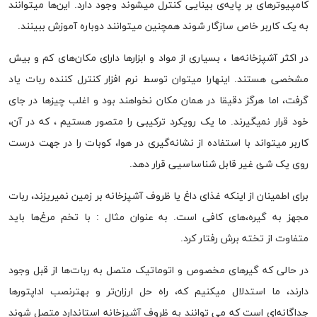
کامپیوتر‌های بر پایه‌ی بینایی کنترل میشوند وجود دارد. این‌ها میتوانند
به یک کاربر خاص سازگار شوند همچنین میتوانند دوباره آموزش ببینند.
در اکثر آشپزخانه‌ها ، بسیاری از مواد و ابزار‌ها دارای مکان‌های کم و بیش
مشخصی هستند. اینهارا میتوان توسط نرم افزار کنترل کننده ربات یاد
گرفت، اما هرگز دقیقا در همان مکان نخواهند بود و اغلب چیز‌ها در جای
خود قرار نمیگیرند. ما یک رویکرد ترکیبی را متصور هستیم ، که در آن،
کاربر میتواند با استفاده از نشانه‌گیری در هوا، کوبات را در جهت درست
روی یک شئ غیر قابل شناساسیی قرار دهد.
برای اطمینان از اینکه غذای داغ یا ظروف آشپزخانه بر زمین نمیریزند، ربات
مجهز به گیره،های کافی است. به عنوان مثال : با تخم مرغ‌ها باید
متفاوت از تخته برش رفتار کرد.
در حالی که گیر‌های مخصوص و اتوماتیک متصل به ربات‌ها از قبل وجود
دارند، ما استدلال میکنیم که، راه حل ارزان‌تر و بهترنصب اداپتور‌ها
جداگانه‌ای است که می توانند به ظروف آشپزخانه استاندارد متصل شوند