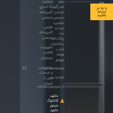
بلوار
مشاوره
اندرزگو،
راه اندازی
با ما در
ارتباط
خیابان
آشپزخانه
باشید
سلیمی
صنعتی
جنوبی،
طراحی
میدان
آشپزخانه
ندا،
صنعتی
پلاک۵۸،
ساختمان
تجهیزات
شاب،
کافه و
طبقه
رستوران
چهارم
پشتیبانی
۰۲۱-۲۲۶۹۴۹۹۹
و خدمات
۰۲۱-۷۲۱۱۳
پس از
فروش
info@habtoor.ir
دانلود
کاتالوگ
حبتور
دانلود