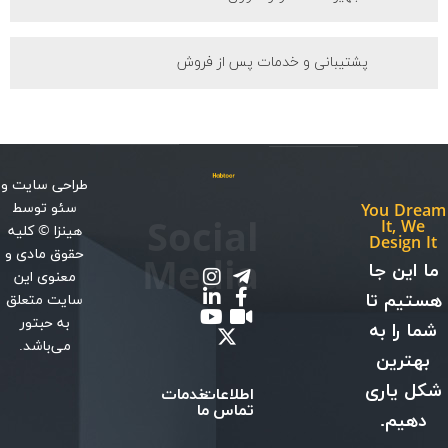
پشتیبانی و خدمات پس از فروش
طراحی سایت
و
سئو
توسط
You Dream
Social
It, We
هینزا
© کلیه
Design It
حقوق مادی و
Media
ما این جا
معنوی این
هستیم تا
سایت متعلق
به حبتور
شما را به
می‌باشد.
بهترین
شکل یاری
اطلاعات
خدمات
تماس
ما
دهیم.