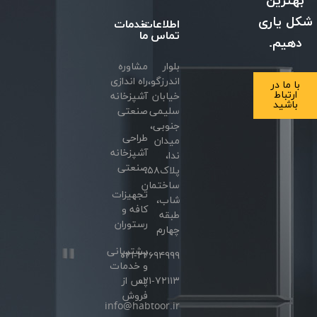
بهترین
شکل یاری
اطلاعات
خدمات
تماس
ما
دهیم.
بلوار
مشاوره
اندرزگو،
راه اندازی
با ما در
ارتباط
خیابان
آشپزخانه
باشید
سلیمی
صنعتی
جنوبی،
طراحی
میدان
آشپزخانه
ندا،
صنعتی
پلاک۵۸،
ساختمان
تجهیزات
شاب،
کافه و
طبقه
رستوران
چهارم
پشتیبانی
۰۲۱-۲۲۶۹۴۹۹۹
و خدمات
۰۲۱-۷۲۱۱۳
پس از
فروش
info@habtoor.ir