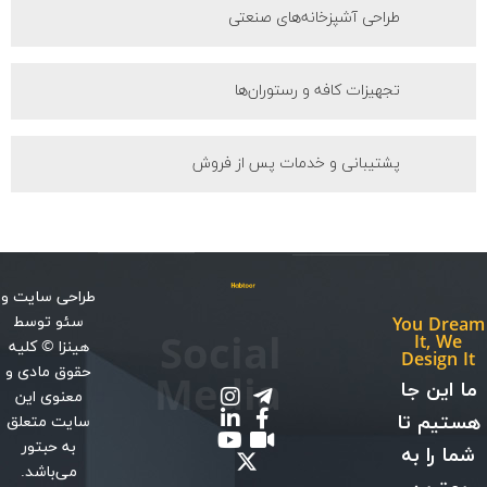
طراحی آشپزخانه‌های صنعتی
تجهیزات کافه و رستوران‌ها
پشتیبانی و خدمات پس از فروش
طراحی سایت
و
سئو
توسط
You Dream
Social
It, We
هینزا
© کلیه
Design It
حقوق مادی و
Media
ما این جا
معنوی این
هستیم تا
سایت متعلق
به حبتور
شما را به
می‌باشد.