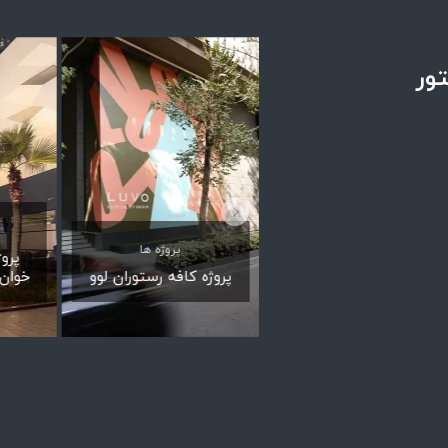
تور
پروژه ها
پروژه ها
پرو
پروژه شوروم گلستان
پروژه کافه رستوران لوو
خوان—