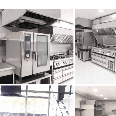
ور
کافه تن فوراور