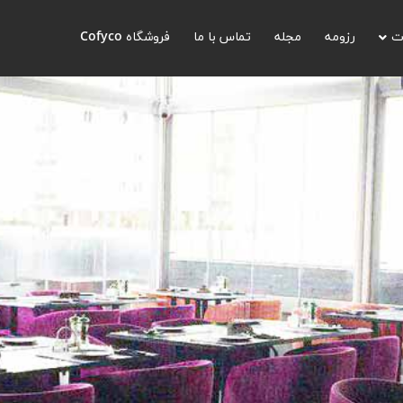
ت
رزومه
مجله
تماس با ما
فروشگاه Cofyco