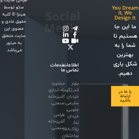
طراحی سایت
و
سئو
توسط
You Dr
Social
It, W
هینزا
© کلیه
Design
حقوق مادی و
Media
این جا
معنوی این
یم تا
سایت متعلق
به حبتور
 را به
می‌باشد.
ترین
 یاری
اطلاعات
خدمات
تماس
ما
هیم.
بلوار
مشاوره
اندرزگو،
راه اندازی
ا ما در
ارتباط
خیابان
آشپزخانه
باشید
سلیمی
صنعتی
جنوبی،
طراحی
میدان
آشپزخانه
ندا،
صنعتی
پلاک۵۸،
ساختمان