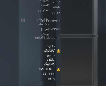
تجهیزات
شاب،
کافه و
طبقه
رستوران
چهارم
پشتیبانی
۰۲۱-۲۲۶۹۴۹۹۹
و خدمات
۰۲۱-۷۲۱۱۳
پس از
فروش
info@habtoor.ir
دانلود
کاتالوگ
حبتور
دانلود
کاتالوگ
HABTOOR
COFFEE
HUB