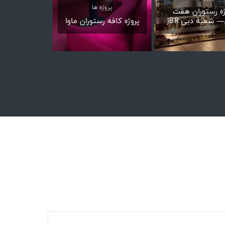
پروژه ها
ژه رستوران هفت
پروژه کافه ر
 شعبه دبی JBR
پروژه کافه رستوران ماوا
المللی