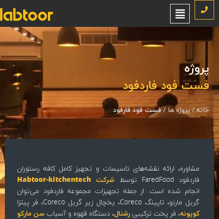
روژه
ست فود فاردفود
نه
/
پروژه ها
/
فست فود فارفود
مشاوره، ارائه نقشه‌های تاسیسات و تجهیز کامل کافه رستوران
فاردفود FaredFood توسط
شرکت Habtoor-kitchentech
انجام شده است. از جمله تجهیزات مجموعه فاردفود می‌توان
گریل مارنو، تاپینگ Coreco، یخچال زیر گریل Coreco، فر پیتزا
کوپونه
، فر پخت ترکیبی
رشنال
، دستگاه قهوه و آسیاب
سن مارکو