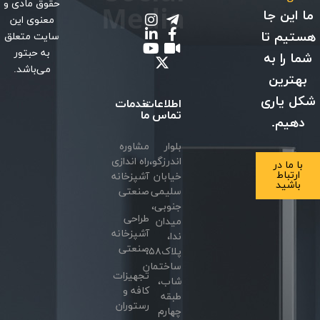
حقوق مادی و
Media
این جا
معنوی این
یم تا
سایت متعلق
به حبتور
 را به
می‌باشد.
ترین
 یاری
اطلاعات
خدمات
تماس
ما
هیم.
بلوار
مشاوره
اندرزگو،
راه اندازی
ا ما در
ارتباط
خیابان
آشپزخانه
باشید
سلیمی
صنعتی
جنوبی،
طراحی
میدان
آشپزخانه
ندا،
صنعتی
پلاک۵۸،
ساختمان
تجهیزات
شاب،
کافه و
طبقه
رستوران
چهارم