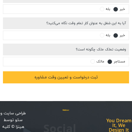
یر
بله
ا به این شغل به عنوان کار تمام وقت نگاه می‌کنید؟
یر
بله
عیت تملک ملک چگونه است؟
ستاجر
مالک
طراحی سایت
و
سئو
توسط
You Dr
Social
It, W
هینزا
© کلیه
Design