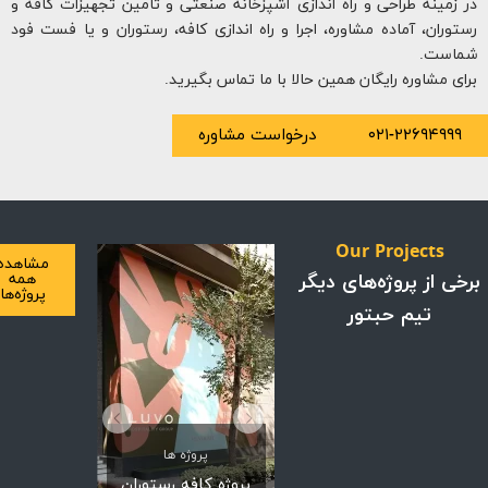
زمینه طراحی و راه اندازی آشپزخانه صنعتی و تامین تجهیزات کافه و
وران، آماده مشاوره، اجرا و راه اندازی کافه، رستوران و یا فست فود
است.
ی مشاوره رایگان همین حالا با ما تماس بگیرید.
۰۲۱-۲۲۶۹۴۹۹
درخواست مشاوره
Our Projects
مشاهده
ی از پروژه‌های دیگر
همه
پروژه‌ها
تیم حبتور
پروژه ها
پروژه ها
پروژه ها
پروژه رستوران
پروژه شوروم
پروژه کافه رستوران
خوان— شعبه 