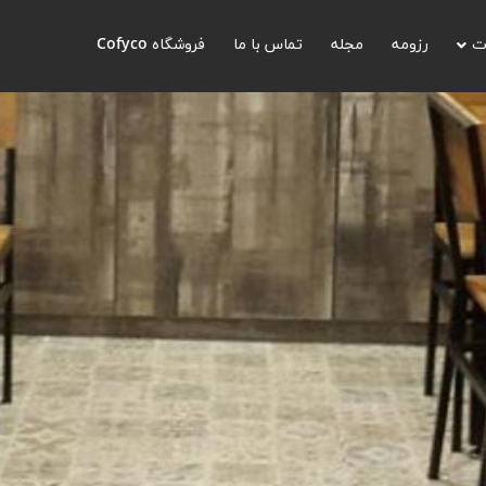
ت
رزومه
مجله
تماس با ما
فروشگاه Cofyco