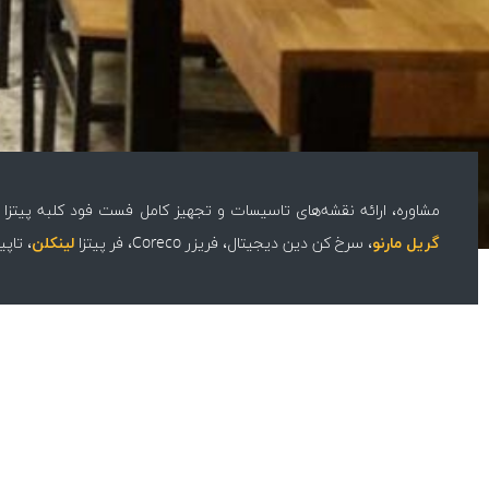
مشاوره، ارائه نقشه‌های تاسیسات و تجهیز کامل فست فود کلبه پیتزا مادر Mother Complex
گریل مارنو
، سرخ کن دین دیجیتال، فریزر Coreco، فر پیتزا
لینکلن
، تاپینگ Empero و
کلبه پیتزا ما