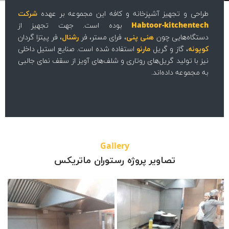
طراحی و تجهیز آشپزخانه و کافه این مجموعه بر عهده
شرکت
Habtoor-kitchentech
بوده است. جهت تجهیز از
دستگاه‌هایی چون
هنی پنی
، فرای مستر، فر
رشنال
، فر پیتزا گردان
کوپونه
، گاز و گریل
مارنو
استفاده شده است. صنایع استیل داخلی
نیز با تولید گریل‌های روتاری و شلف‌های آویز از سقف نمای جالبی
به مجموعه داده‌اند.
Gallery
رستوران ماتریکس
رس
تصاویر پروژه رستوران ماتریکس