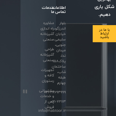
 یاری
اطلاعات
خدمات
تماس
ما
هیم.
بلوار
مشاوره
اندرزگو،
راه اندازی
ا ما در
ارتباط
خیابان
آشپزخانه
باشید
سلیمی
صنعتی
جنوبی،
طراحی
میدان
آشپزخانه
ندا،
صنعتی
پلاک۵۸،
ساختمان
تجهیزات
شاب،
کافه و
طبقه
رستوران
چهارم
پشتیبانی
۰۲۱-۲۲۶۹۴۹۹۹
و خدمات
۰۲۱-۷۲۱۱۳
پس از
فروش
info@habtoor.ir