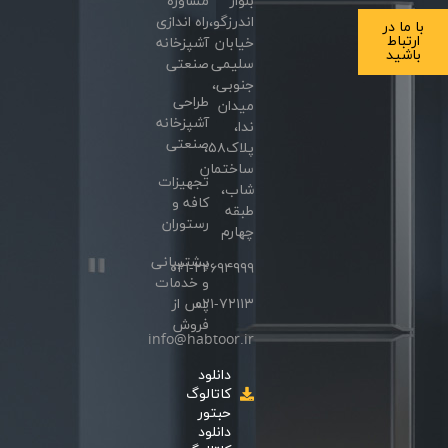
بلوار
مشاوره
اندرزگو،
راه اندازی
ا ما در
ارتباط
خیابان
آشپزخانه
باشید
سلیمی
صنعتی
جنوبی،
طراحی
میدان
آشپزخانه
ندا،
صنعتی
پلاک۵۸،
ساختمان
تجهیزات
شاب،
کافه و
طبقه
رستوران
چهارم
پشتیبانی
۰۲۱-۲۲۶۹۴۹۹۹
و خدمات
۰۲۱-۷۲۱۱۳
پس از
فروش
info@habtoor.ir
دانلود
کاتالوگ
حبتور
دانلود