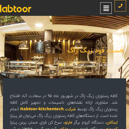
روژه
ست فود زیگ زاگ
نه
/
پروژه ها
/
فست فود زیگ زاگ
کافه رستوران زیگ زاگ در شهریور ماه ۹۵ در سعادت آباد افتتاح
شد. مشاوره، ارائه نقشه‌های تاسیسات و تجهیز کامل کافه
رستوران زیگ زاگ توسط
شرکت Habtoor-kitchentech
انجام
شده است. از دستگاه‌های کافه رستوران زیگ زاگ می‌توان فر پیتزا
لینکلن
، دستگاه کروم برگر
مارنو
، سرخ کن فرای مستر، پرس پیتزا