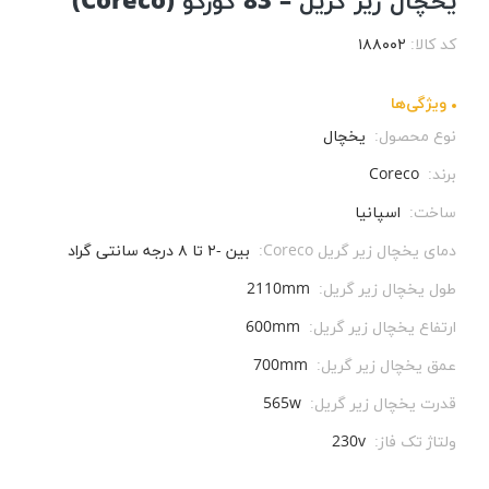
یخچال زیر گریل – 83 کورکو (Coreco)
کد کالا:
۱۸۸۰۰۲
ویژگی‌ها
نوع محصول:
یخچال
برند:
Coreco
ساخت:
اسپانیا
دمای یخچال زیر گریل Coreco:
بین -۲ تا ۸ درجه سانتی گراد
طول یخچال زیر گریل:
2110mm
ارتفاع یخچال زیر گریل:
600mm
عمق یخچال زیر گریل:
700mm
قدرت یخچال زیر گریل:
565w
ولتاژ تک فاز:
230v