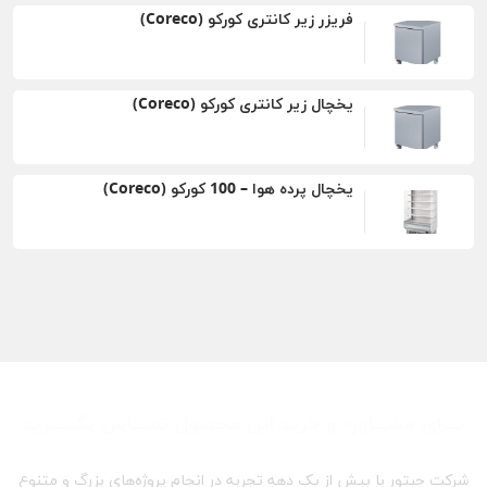
فریزر زیر کانتری کورکو (Coreco)
یخچال زیر کانتری کورکو (Coreco)
یخچال پرده هوا – 100 کورکو (Coreco)
بـــرای مشـــاوره و خرید این محصول تمــــاس بگیــــرید
شرکت حبتور با بیش از یک دهه تجربه در انجام پروژه‌های بزرگ و متنوع