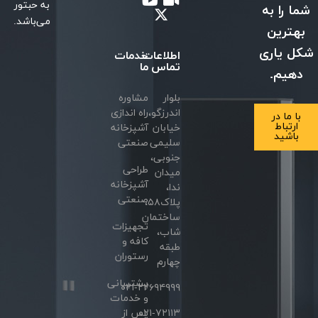
به حبتور
شما را به
می‌باشد.
بهترین
شکل یاری
اطلاعات
خدمات
تماس
ما
دهیم.
بلوار
مشاوره
اندرزگو،
راه اندازی
با ما در
ارتباط
خیابان
آشپزخانه
باشید
سلیمی
صنعتی
جنوبی،
طراحی
میدان
آشپزخانه
ندا،
صنعتی
پلاک۵۸،
ساختمان
تجهیزات
شاب،
کافه و
طبقه
رستوران
چهارم
پشتیبانی
۰۲۱-۲۲۶۹۴۹۹۹
و خدمات
۰۲۱-۷۲۱۱۳
پس از