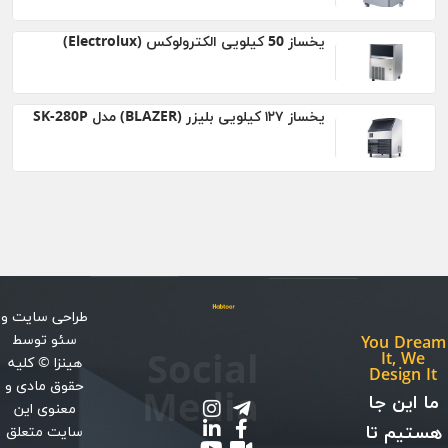
یخساز 50 کیلویی الکترولوکس (Electrolux)
يخساز ۱۲۷ کيلویی بلیزر (BLAZER) مدل SK-280P
طراحی سایت
و
سئو
توسط
You Dream
Social
It, We
هینزا
© کلیه
Design It
حقوق مادی و
Media
ما این جا
معنوی این
هستیم تا
سایت متعلق