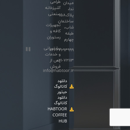
طراحی
میدان
آشپزخانه
ندا،
صنعتی
پلاک۵۸،
ساختمان
تجهیزات
شاب،
کافه و
طبقه
رستوران
چهارم
پشتیبانی
۰۲۱-۲۲۶۹۴۹۹۹
و خدمات
۰۲۱-۷۲۱۱۳
پس از
فروش
info@habtoor.ir
دانلود
کاتالوگ
حبتور
دانلود
کاتالوگ
HABTOOR
COFFEE
HUB