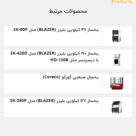
Products
محصولات مرتبط
یخساز ۳۶ کیلویی بلیزر (BLAZER) مدل SK-80P
یخساز ۱۹۰ کیلویی بلیزر (BLAZER) مدل SK-420D
با دیسپنسر مدل HD-130B
یخچال صنعتی کورکو (Coreco)
يخساز ۱۲۷ کيلویی بلیزر (BLAZER) مدل SK-280P