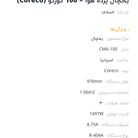
یخچال پرده هوا – 100 کورکو (Coreco)
کد کالا:
۱۸۹۰۰۲
ویژگی‌ها
نوع محصول:
یخچال
مدل:
CM6-100
ساخت:
اسپانیا
برند:
Coreco
طول دستگاه:
970mm
مساحت دیسپلی:
1.06m2
تعداد طبقات:
۴
قدرت موتور:
1497W
مصرف دستگاه:
8.75A
نوع دستگاه:
R-404A