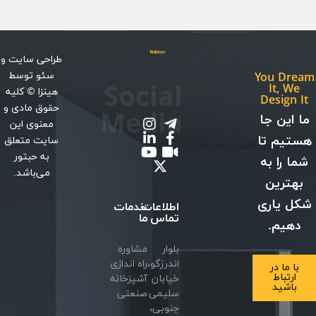
طراحی سایت
و
سئو
توسط
You Dream
Social
It, We
هینزا
© کلیه
Design It
حقوق مادی و
Media
ما این جا
معنوی این
هستیم تا
سایت متعلق
به حبتور
شما را به
می‌باشد.
بهترین
شکل یاری
اطلاعات
خدمات
تماس
ما
دهیم.
بلوار
مشاوره
اندرزگو،
راه اندازی
با ما در
ارتباط
خیابان
آشپزخانه
باشید
سلیمی
صنعتی
جنوبی،