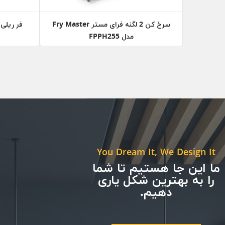
سرخ کن 2 لگنه فرای مستر Fry Master
فر ریلی لینکلن (
مدل FPPH255
You Dream It, We Design It
ما این جا هستیم تا شما
را به بهترین شکل یاری
دهیم.