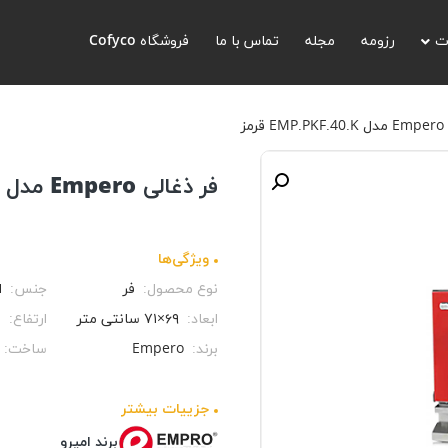
ت
رزومه
مجله
تماس با ما
فروشگاه Cofyco
مز
فر ذغالی Empero مدل EMP.PKF.40.K قرمز
ویژگی‌ها
نوع محصول:
فر
جنس:
ا
ابعاد:
۶۹×۷۱ سانتی متر
ارتفاع:
۰
برند:
Empero
ساخت:
جزيیات بیشتر
برند امپرو