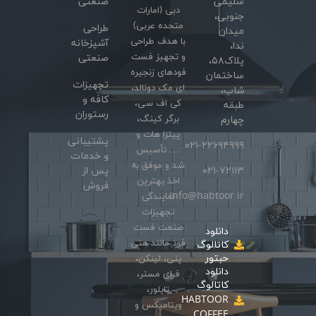
سلیمی
صنعتی
دبی (امارات
جنوبی،
متحده عربی)
طراحی
میدان
با هدف طراحی
آشپزخانه
ندا،
و تجهیز فست
صنعتی
پلاک۵۸،
فودهای زنجیره
ساختمان
تجهیزات
ای مک دونالد،
شاب،
کافه و
کی اف سی،
طبقه
رستوران
برگر کینگ،
چهارم
پیتزا هات و
پشتیبانی
۰۲۱-۲۲۶۹۴۹۹۹
….. تأسیس
و خدمات
شد و موفق به
۰۲۱-۷۲۱۱۳
پس از
اخذ بهترین
فروش
info@habtoor.ir
نمایندگی
تجهیزات
صنعت فست
دانلود
فود مانند هنی
کاتالوگ
حبتور
پنی، لینکن،
دانلود
فرای مستر،
کاتالوگ
تایلور،
HABTOOR
ویتامیکس و
COFFEE