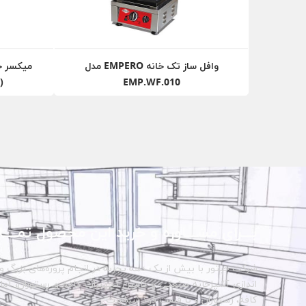
وافل ساز تک خانه EMPERO مدل
EMP.WF.010
(Empero) مدل H.06
بـــرای مشـــاوره و خرید این محصول تمــــا
شرکت حبتور با بیش از یک دهه تجربه در انجام پروژه‌های بزرگ و 
اندازی آشپزخانه صنعتی و تامین تجهیزات کافه و رستوران، آماده 
کافه، رستوران و یا فست فود شماست.