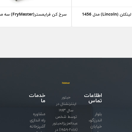
Lincoln) مدل 1456
سرخ کن فرایمستر(FryMaster) سه مخزنه
اطلاعات
خدمات
حبتور
تماس
ما
اینترنشنال در
سال ۱۹۹۳
بلوار
مشاوره
توسط شخص
اندرزگو،
راه اندازی
عبدالعزیزالحبتور
خیابان
آشپزخانه
(۲۰۱۸-۱۹۵۹) در