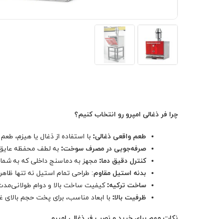
چرا فر ذغالی امپرو رو انتخاب کنیم؟
طعم واقعی ذغالی:
با استفاده از ذغال یا هیزم، طع
صرفه‌جویی در مصرف سوخت:
به لطف محفظه عایق، 
کنترل دقیق دما:
مجهز به دماسنج داخلی که به شما ا
بدنه استیل مقاوم
: طراحی تمام استیل نه تنها ظاهر 
ساخت ترکیه:
کیفیت ساخت بالا و دوام طولانی‌مدت،
ظرفیت بالا:
با ابعاد مناسب، برای پخت حجم بالای غ
نکات مهم برای خرید و نصب فر ذغالی امپرو