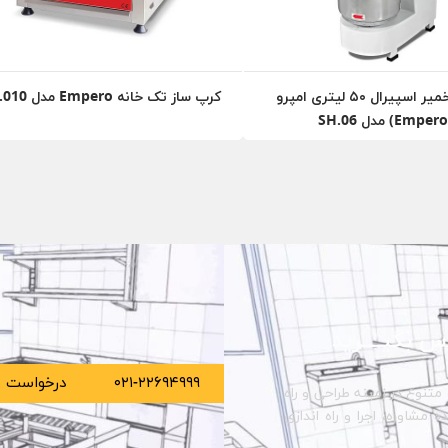
میکسر خمیر اسپیرال ۵۰ لیتری امپرو
کرپ ساز تک خانه Empero مدل KR.010
S
س بگیــــرید
۰۲۱-۲۲۶۹۴۹۹۹
درخواست م
متنوع در زمینه طراحی و راه
مشاوره، اجرا و راه اندازی