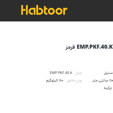
ستیل
مدل:
EMP.PKF.40.K
۱۱ سانتی متر
وزن خالص:
۱۶۰ کیلوگرم
ترکیه