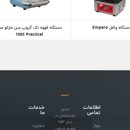
ستگاه وافل Empero
دستگاه قهوه تک گروپ سن مارکو مد
100S Practical
اطلاعات
خدمات
حبتور
تماس
ما
اینترنشنال در
سال ۱۹۹۳
بلوار
مشاوره
توسط شخص