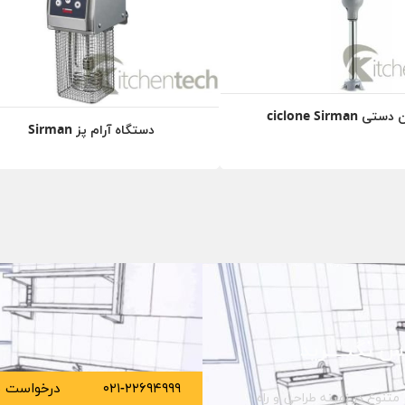
 ciclone Sirman
دستگاه آرام پز Sirman
س بگیــــرید
۰۲۱-۲۲۶۹۴۹۹۹
درخواست م
متنوع در زمینه طراحی و راه