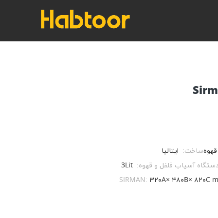
قهوه
ساخت:
ایتالیا
ستگاه آسیاب فلفل و قهوه:
3Lit
۳۲۰A× ۴۸۰B× ۸۲۰C 