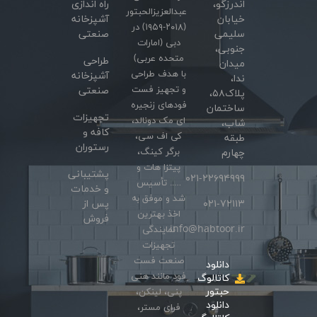
اندرزگو،
راه اندازی
عبدالعزیزالحبتور
خیابان
آشپزخانه
(۲۰۱۸-۱۹۵۹) در
سلیمی
صنعتی
دبی (امارات
جنوبی،
متحده عربی)
طراحی
میدان
با هدف طراحی
آشپزخانه
ندا،
و تجهیز فست
صنعتی
پلاک۵۸،
فودهای زنجیره
ساختمان
تجهیزات
ای مک دونالد،
شاب،
کافه و
کی اف سی،
طبقه
رستوران
برگر کینگ،
چهارم
پیتزا هات و
پشتیبانی
۰۲۱-۲۲۶۹۴۹۹۹
….. تأسیس
و خدمات
شد و موفق به
۰۲۱-۷۲۱۱۳
پس از
اخذ بهترین
فروش
info@habtoor.ir
نمایندگی
تجهیزات
صنعت فست
دانلود
فود مانند هنی
کاتالوگ
حبتور
پنی، لینکن،
دانلود
فرای مستر،