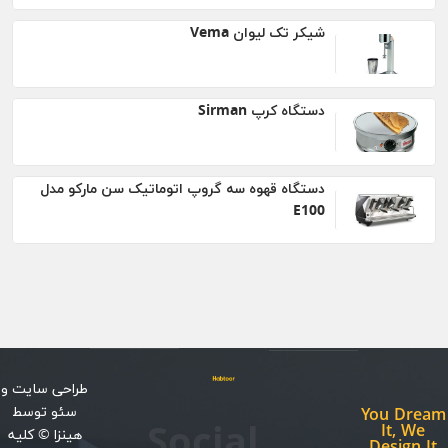
شیکر تک لیوان Vema
دستگاه کرپ Sirman
دستگاه قهوه سه گروپ اتوماتیک سن مارکو مدل
E100
طراحی سایت
و
سئو
توسط
You Dream
Social
It, We
هینزا
© کلیه
Design It