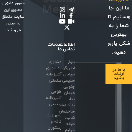
حقوق مادی و
Media
ما این جا
معنوی این
هستیم تا
سایت متعلق
به حبتور
شما را به
می‌باشد.
بهترین
شکل یاری
اطلاعات
خدمات
تماس
ما
دهیم.
بلوار
مشاوره
اندرزگو،
راه اندازی
با ما در
ارتباط
خیابان
آشپزخانه
باشید
سلیمی
صنعتی
جنوبی،
طراحی
میدان
آشپزخانه
ندا،
صنعتی
پلاک۵۸،
ساختمان
تجهیزات
شاب،
کافه و
طبقه
رستوران
چهارم