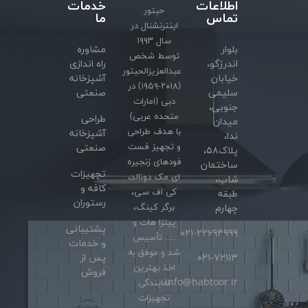
اطلاعات
خدمات
حبتور
تماس
ما
اینترنشنال در
سال ۱۹۹۳
بلوار
مشاوره
توسط شخص
اندرزگو،
راه اندازی
عبدالعزیزالحبتور
خیابان
آشپزخانه
(۲۰۱۸-۱۹۵۹) در
سلیمی
صنعتی
دبی (امارات
جنوبی،
متحده عربی)
طراحی
میدان
با هدف طراحی
آشپزخانه
ندا،
و تجهیز فست
صنعتی
پلاک۵۸،
فودهای زنجیره
ساختمان
تجهیزات
ای مک دونالد،
شاب،
کافه و
کی اف سی،
طبقه
رستوران
برگر کینگ،
چهارم
پیتزا هات و
پشتیبانی
۰۲۱-۲۲۶۹۴۹۹۹
….. تأسیس
و خدمات
شد و موفق به
۰۲۱-۷۲۱۱۳
پس از
اخذ بهترین
فروش
info@habtoor.ir
نمایندگی
تجهیزات