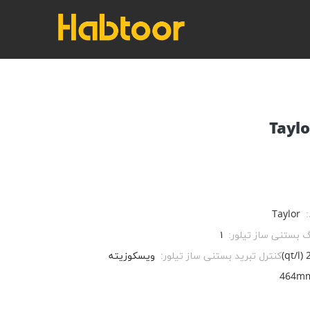
:
Taylor
گ بستنی ساز تیلور:
۱
2
کنترل تبرید بستنی ساز تیلور:
ویسکوزیته
464mm