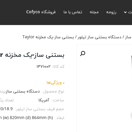
ستنی ساز تیلور
/ بستنی ساز-یک مخزنه Taylor
ت
رزومه
مجله
تماس با ما
فروشگاه Cofyco
ساز
/
دستگاه بستنی ساز تیلور
/ بستنی ساز-یک مخزنه Taylor
بستنی ساز-یک مخزنه Taylor
کد کالا:
۱۴۷۱۰۰۲
ویژگی‌ها
نوع محصول:
دستگاه بستنی ساز
برند
ساخت:
آمریکا
تعداد رن
حجم قیف بستنی ساز تیلور:
0/18.9 (qt/l)
ابعاد:
 (w) 820mm (d) 864mm (h)