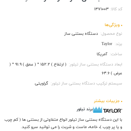
کد کالا:
۱۴۷۱۰۰۳
ویژگی‌ها
نوع محصول:
دستگاه بستنی ساز
برند:
Taylor
ساخت:
آمریکا
ابعاد دستگاه بستنی ساز تیلور:
( ارتفاع ) ۱۵۲.۲ * ( عمق ) ۹۱.۹ * (
عرض ) ۶۴.۶
سیستم ترکیب دستگاه بستنی ساز تیلور:
گراویتی
جزيیات بیشتر
برند تیلور
با این دستگاه بستنی ساز تیلور انواع متفاوتی از بستنی ها ( کم چرب
و یا پر چرب )، خامه، ماست و شربت را می توانید سرو کنید.