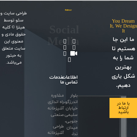
طراحی سایت
و
سئو
توسط
You Dream
Social
It, We Design
هینزا
© کلیه
It
حقوق مادی و
Media
ما این جا
معنوی این
هستیم تا
سایت متعلق
به حبتور
شما را به
می‌باشد.
بهترین
شکل یاری
اطلاعات
خدمات
تماس
ما
دهیم.
بلوار
مشاوره
اندرزگو،
راه اندازی
با ما در
ارتباط
خیابان
آشپزخانه
باشید
سلیمی
صنعتی
جنوبی،
طراحی
میدان
آشپزخانه
ندا،