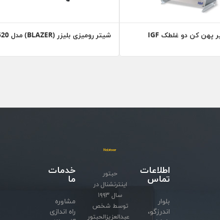
 پهن کن دو غلطک IGF
شیتر رومیزی بلیزر (BLAZER) مدل SA520
اطلاعات
خدمات
حبتور
تماس
ما
اینترنشنال در
سال ۱۹۹۳
بلوار
مشاوره
توسط شخص
اندرزگو،
راه اندازی
عبدالعزیزالحبتور