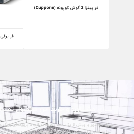
فر پیتزا 3 گوش کوپونه (Cuppone)
فر برقی Tiziano کوپونه (Cuppone
بـــرای مشـــاوره و خرید این محصول تمــــا
شرکت حبتور با بیش از یک دهه تجربه در انجام پروژه‌های بزرگ و 
اندازی آشپزخانه صنعتی و تامین تجهیزات کافه و رستوران، آماده 