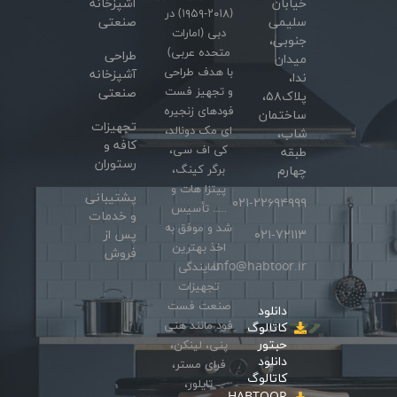
خیابان
آشپزخانه
(۲۰۱۸-۱۹۵۹) در
سلیمی
صنعتی
دبی (امارات
جنوبی،
متحده عربی)
طراحی
میدان
با هدف طراحی
آشپزخانه
ندا،
و تجهیز فست
صنعتی
پلاک۵۸،
فودهای زنجیره
ساختمان
تجهیزات
ای مک دونالد،
شاب،
کافه و
کی اف سی،
طبقه
رستوران
برگر کینگ،
چهارم
پیتزا هات و
پشتیبانی
۰۲۱-۲۲۶۹۴۹۹۹
….. تأسیس
و خدمات
شد و موفق به
۰۲۱-۷۲۱۱۳
پس از
اخذ بهترین
فروش
info@habtoor.ir
نمایندگی
تجهیزات
صنعت فست
دانلود
فود مانند هنی
کاتالوگ
حبتور
پنی، لینکن،
دانلود
فرای مستر،
کاتالوگ
تایلور،