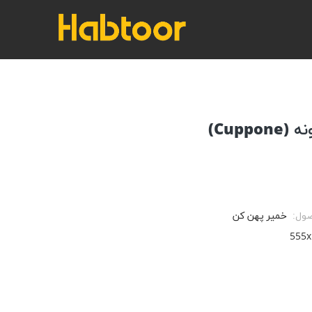
Cupp)
صول:
خمیر پهن کن
555x