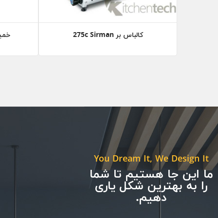
کالباس بر 275c Sirman
خمیر
You Dream It, We Design It
ما این جا هستیم تا شما
را به بهترین شکل یاری
دهیم.