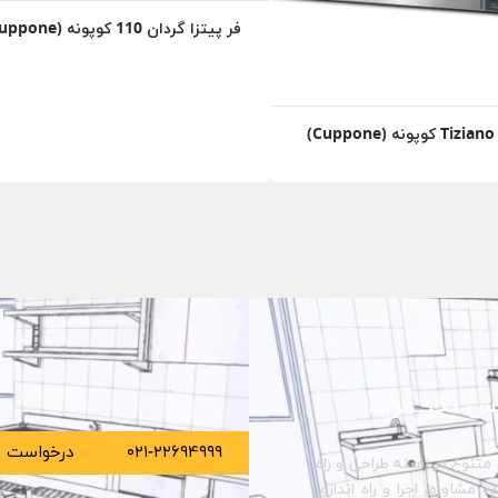
فر پیتزا گردان 110 کوپونه (Cuppone)
)
س بگیــــرید
۰۲۱-۲۲۶۹۴۹۹۹
درخواست م
متنوع در زمینه طراحی و راه
مشاوره، اجرا و راه اندازی