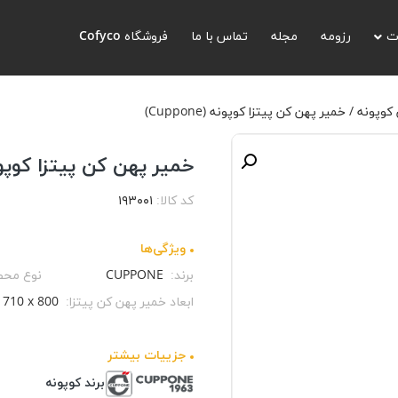
هن کن پیتزا کوپونه (Cuppone)
ت
رزومه
مجله
تماس با ما
فروشگاه Cofyco
کوپونه
/ خمیر پهن کن پیتزا کوپونه (Cuppone)
خمیر پهن کن پیتزا کوپونه (one
کد کالا:
۱۹۳۰۰۱
ویژگی‌ها
برند:
CUPPONE
نوع مح
ابعاد خمیر پهن کن پیتزا:
 710 x 800
جزيیات بیشتر
برند کوپونه