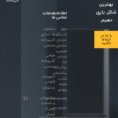
می‌باشد.
بهترین
شکل یاری
اطلاعات
خدمات
تماس
ما
دهیم.
بلوار
مشاوره
اندرزگو،
راه اندازی
با ما در
ارتباط
خیابان
آشپزخانه
باشید
سلیمی
صنعتی
جنوبی،
طراحی
میدان
آشپزخانه
ندا،
صنعتی
پلاک۵۸،
ساختمان
تجهیزات
شاب،
کافه و
طبقه
رستوران
چهارم
پشتیبانی
۰۲۱-۲۲۶۹۴۹۹۹
و خدمات
۰۲۱-۷۲۱۱۳
پس از
فروش