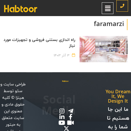
faramarzi
راه اندازی بستنی فروشی و تجهیزات مورد
نیاز
۳ آذر ۱۴۰۳
طراحی سایت
و
سئو
توسط
You Dream
Social
It, We
هینزا
© کلیه
Design It
حقوق مادی و
Media
ما این جا
معنوی این
هستیم تا
سایت متعلق
به حبتور
شما را به