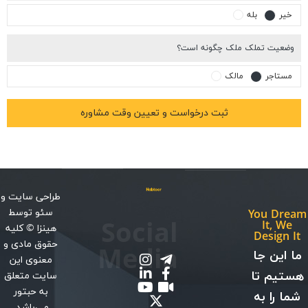
یر
بله
عیت تملک ملک چگونه است؟
ستاجر
مالک
طراحی سایت
و
سئو
توسط
You Dr
Social
It, W
هینزا
© کلیه
Design
حقوق مادی و
Media
این جا
معنوی این
یم تا
سایت متعلق
به حبتور
 را به
می‌باشد.