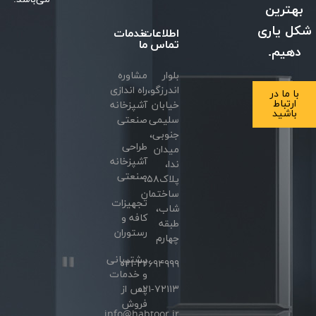
ترین
 یاری
اطلاعات
خدمات
تماس
ما
هیم.
بلوار
مشاوره
اندرزگو،
راه اندازی
ا ما در
ارتباط
خیابان
آشپزخانه
باشید
سلیمی
صنعتی
جنوبی،
طراحی
میدان
آشپزخانه
ندا،
صنعتی
پلاک۵۸،
ساختمان
تجهیزات
شاب،
کافه و
طبقه
رستوران
چهارم
پشتیبانی
۰۲۱-۲۲۶۹۴۹۹۹
و خدمات
۰۲۱-۷۲۱۱۳
پس از
فروش
info@habtoor.ir