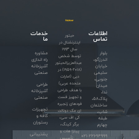
اطلاعات
خدمات
حبتور
تماس
ما
اینترنشنال در
سال ۱۹۹۳
بلوار
مشاوره
توسط شخص
اندرزگو،
راه اندازی
عبدالعزیزالحبتور
خیابان
آشپزخانه
(۲۰۱۸-۱۹۵۹) در
سلیمی
صنعتی
دبی (امارات
جنوبی،
متحده عربی)
طراحی
میدان
با هدف طراحی
آشپزخانه
ندا،
و تجهیز فست
صنعتی
پلاک۵۸،
فودهای زنجیره
ساختمان
تجهیزات
ای مک دونالد،
شاب،
کافه و
کی اف سی،
طبقه
رستوران
برگر کینگ،
چهارم
پیتزا هات و
پشتیبانی
۰۲۱-۲۲۶۹۴۹۹۹
….. تأسیس