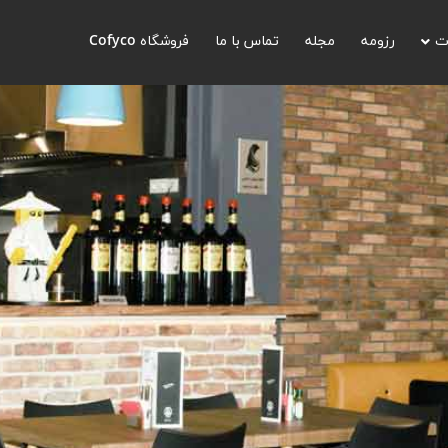
ت
رزومه
مجله
تماس با ما
فروشگاه Cofyco