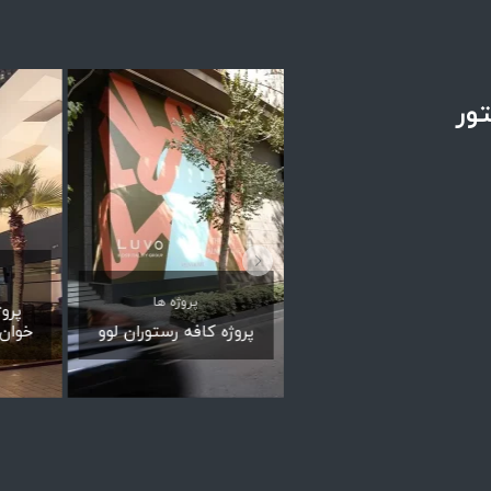
ور​
پروژه ها
پروژه ها
پرو
پروژه شوروم گلستان
پروژه کافه رستوران لوو
خوان—