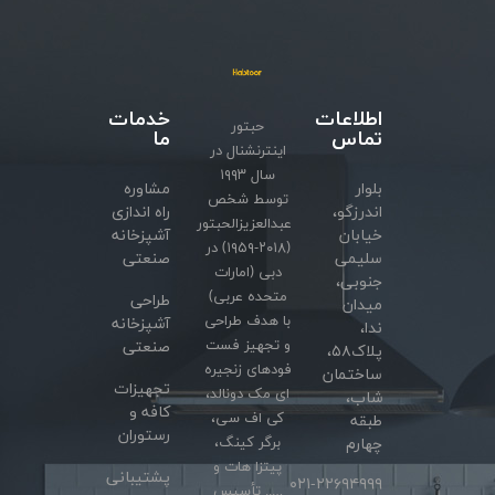
اطلاعات
خدمات
حبتور
تماس
ما
اینترنشنال در
سال ۱۹۹۳
بلوار
مشاوره
توسط شخص
اندرزگو،
راه اندازی
عبدالعزیزالحبتور
خیابان
آشپزخانه
(۲۰۱۸-۱۹۵۹) در
سلیمی
صنعتی
دبی (امارات
جنوبی،
متحده عربی)
طراحی
میدان
با هدف طراحی
آشپزخانه
ندا،
و تجهیز فست
صنعتی
پلاک۵۸،
فودهای زنجیره
ساختمان
تجهیزات
ای مک دونالد،
شاب،
کافه و
کی اف سی،
طبقه
رستوران
برگر کینگ،
چهارم
پیتزا هات و
پشتیبانی
۰۲۱-۲۲۶۹۴۹۹۹
….. تأسیس