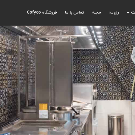
ت
رزومه
مجله
تماس با ما
فروشگاه Cofyco