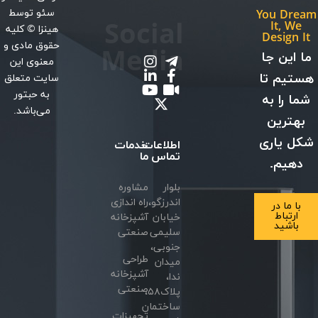
سئو
توسط
You Dream
Social
It, We
هینزا
© کلیه
Design It
حقوق مادی و
Media
ما این جا
معنوی این
هستیم تا
سایت متعلق
به حبتور
شما را به
می‌باشد.
بهترین
شکل یاری
اطلاعات
خدمات
تماس
ما
دهیم.
بلوار
مشاوره
اندرزگو،
راه اندازی
با ما در
ارتباط
خیابان
آشپزخانه
باشید
سلیمی
صنعتی
جنوبی،
طراحی
میدان
آشپزخانه
ندا،
صنعتی
پلاک۵۸،
ساختمان
تجهیزات