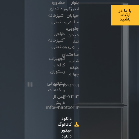
بلوار
مشاوره
اندرزگو،
راه اندازی
با ما در
ارتباط
خیابان
آشپزخانه
باشید
سلیمی
صنعتی
جنوبی،
طراحی
میدان
آشپزخانه
ندا،
صنعتی
پلاک۵۸،
ساختمان
تجهیزات
شاب،
کافه و
طبقه
رستوران
چهارم
پشتیبانی
۰۲۱-۲۲۶۹۴۹۹۹
و خدمات
۰۲۱-۷۲۱۱۳
پس از
فروش
info@habtoor.ir
دانلود
کاتالوگ
حبتور
دانلود