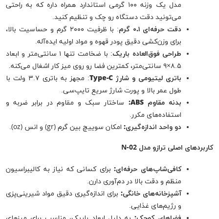
مدل یک وزنه ۱۰۰ گرمی استاندارد همراه داره که به راحتی
می‌تونید دقت دستگاه رو چک و تنظیم کنید.
دقت حرفه‌ای ۰.۱ گرم
: با ظرفیت ۲۰۰۰ گرم و حساسیت بالا،
برای وزن‌کشی دقیق پودر قهوه و مواد اولیه ایده‌آله.
طراحی فوق‌العاده باریک
: با ضخامت تنها ۱ سانتی‌متر و ابعاد
۸.۵×۹ سانتی‌متر، کمترین فضا رو روی میز کار اشغال می‌کنه.
باتری لیتیومی و شارژ Type-C
: مجهز به باتری ۳.۷ ولت با
طول عمر بالا و پورت شارژ سریع تایپ‌سی.
بدنه مقاوم ABS:
ساختار سبک و مقاوم در برابر ضربه و
استفاده‌های مکرر.
دو واحد اندازه‌گیری:
امکان سوییچ بین گرم (gr) و انس (oz).
کاربردهای اصلی ترازو مدل N-02
کافی‌شاپ‌های حرفه‌ای:
برای کسانی که نیاز به کالیبراسیون
منظم و دقت بالا در دم‌آوری دارن.
آشپزخانه‌های خانگی:
برای اندازه‌گیری دقیق مواد شیرینی‌پزی
و رژیم‌های غذایی.
فضاهای کوچک:
به دلیل ابعاد باریک، مناسب برای میزهای