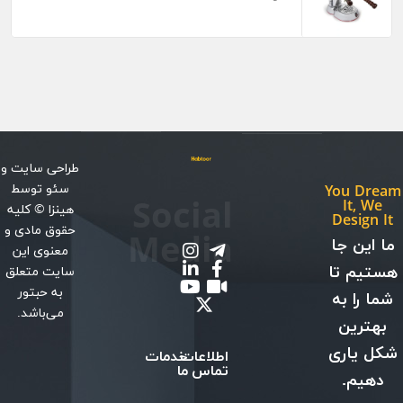
طراحی سایت
و
سئو
توسط
You Dream
Social
It, We
هینزا
© کلیه
Design It
حقوق مادی و
Media
ما این جا
معنوی این
هستیم تا
سایت متعلق
به حبتور
شما را به
می‌باشد.
بهترین
شکل یاری
اطلاعات
خدمات
تماس
ما
دهیم.