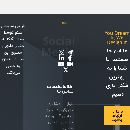
طراحی سایت
و
سئو
توسط
You Dream
Social
It, We
هینزا
© کلیه
Design It
حقوق مادی و
Media
ما این جا
معنوی این
هستیم تا
سایت متعلق
به حبتور
شما را به
می‌باشد.
بهترین
شکل یاری
اطلاعات
خدمات
تماس
ما
دهیم.
بلوار
مشاوره
اندرزگو،
راه اندازی
با ما در
ارتباط
خیابان
آشپزخانه
باشید
سلیمی
صنعتی
جنوبی،