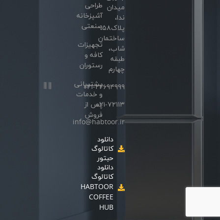
طراحی
میدان
آشپزخانه
ندا،
صنعتی
پلاک۵۸،
ساختمان
تجهیزات
شاب،
کافه و
طبقه
رستوران
چهارم
پشتیبانی
۰۲۱-۲۲۶۹۴۹۹۹
و خدمات
۰۲۱-۷۲۱۱۳
پس از
فروش
info@habtoor.ir
دانلود
کاتالوگ
حبتور
دانلود
کاتالوگ
HABTOOR
COFFEE
HUB