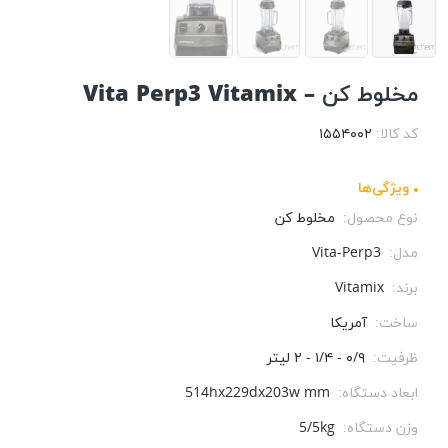
مخلوط کن – Vita Perp3 Vitamix
کد کالا:
۱۵۵۴۰۰۲
ویژگی‌ها
نوع محصول:
مخلوط کن
مدل:
Vita-Perp3
برند:
Vitamix
ساخت:
آمریکا
ظرفیت:
۰/۹ - ۱/۴ - ۲ لیتر
ابعاد دستگاه:
514hx229dx203w mm
وزن دستگاه:
5/5kg