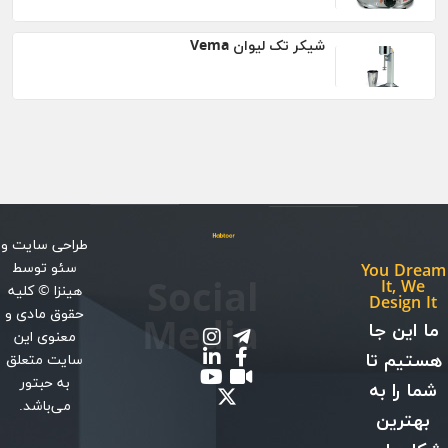
شیکر تک لیوان Vema
طراحی سایت
و
سئو
توسط
You Dream
Social
It, We
هینزا
© کلیه
Design It
حقوق مادی و
Media
ما این جا
معنوی این
هستیم تا
سایت متعلق
به حبتور
شما را به
می‌باشد.
بهترین