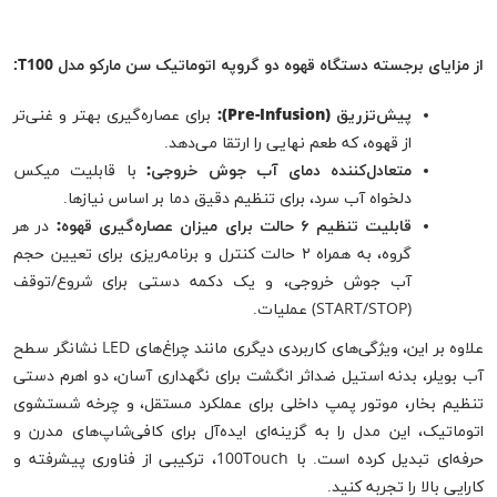
از مزایای برجسته دستگاه قهوه دو گروپه اتوماتیک سن مارکو مدل T100:
پیش‌تزریق (Pre-Infusion):
برای عصاره‌گیری بهتر و غنی‌تر
از قهوه، که طعم نهایی را ارتقا می‌دهد.
متعادل‌کننده دمای آب جوش خروجی:
با قابلیت میکس
دلخواه آب سرد، برای تنظیم دقیق دما بر اساس نیازها.
قابلیت تنظیم ۶ حالت برای میزان عصاره‌گیری قهوه:
در هر
گروه، به همراه ۲ حالت کنترل و برنامه‌ریزی برای تعیین حجم
آب جوش خروجی، و یک دکمه دستی برای شروع/توقف
(START/STOP) عملیات.
علاوه بر این، ویژگی‌های کاربردی دیگری مانند چراغ‌های LED نشانگر سطح
آب بویلر، بدنه استیل ضداثر انگشت برای نگهداری آسان، دو اهرم دستی
تنظیم بخار، موتور پمپ داخلی برای عملکرد مستقل، و چرخه شستشوی
اتوماتیک، این مدل را به گزینه‌ای ایده‌آل برای کافی‌شاپ‌های مدرن و
حرفه‌ای تبدیل کرده است. با 100Touch، ترکیبی از فناوری پیشرفته و
کارایی بالا را تجربه کنید.