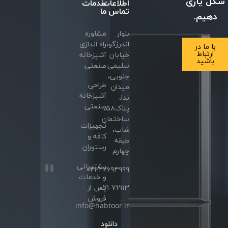
شکل یاری
اطلاعات
خدمات
تماس
ما
دهیم.
بلوار
مشاوره
اندرزگو،
راه اندازی
با ما در
ارتباط
خیابان
آشپزخانه
باشید
سلیمی
صنعتی
جنوبی،
طراحی
میدان
آشپزخانه
ندا،
صنعتی
پلاک۵۸،
ساختمان
تجهیزات
شاب،
کافه و
طبقه
رستوران
چهارم
پشتیبانی
۰۲۱-۲۲۶۹۴۹۹۹
و خدمات
۰۲۱-۷۲۱۱۳
پس از
فروش
info@habtoor.ir
دانلود