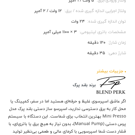
ولتاژ ورودی/برق:
۵ ولت / ۱ آمپر
ولتاژ اجرایی اندازه گیری شده / برق:
۱۲ ولت / ۲ آمپر
توان اندازه گیری شده:
۲۴ وات
مشخصات باتری لیتیومی:
۳ × ۱۱۰۰ میلی آمپر
زمان شارژ:
۱۲۰ دقیقه
شارژ دهی:
۳۵ دقیقه
جزيیات بیشتر
برند بلند پرک
اگر عاشق اسپرسوی غلیظ و حرفه‌ای هستید اما در سفر، کمپینگ یا
محل کار به برق دسترسی ندارید، اسپرسو ساز دستی بلند پرک مدل
Mini Presso بهترین انتخاب برای شماست. این دستگاه با سیستم
پرس دستی (Manual Pump)، بدون نیاز به هیچ برق یا باتری‌ای، با
فشار دست شما اسپرسویی با کرمای عالی و طعمی بی‌نظیر تولید