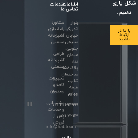
شکل یاری
اطلاعات
خدمات
تماس
ما
دهیم.
بلوار
مشاوره
اندرزگو،
راه اندازی
با ما در
ارتباط
خیابان
آشپزخانه
باشید
سلیمی
صنعتی
جنوبی،
طراحی
میدان
آشپزخانه
ندا،
صنعتی
پلاک۵۸،
ساختمان
تجهیزات
شاب،
کافه و
طبقه
رستوران
چهارم
پشتیبانی
۰۲۱-۲۲۶۹۴۹۹۹
و خدمات
۰۲۱-۷۲۱۱۳
پس از
فروش
info@habtoor.ir
دانلود