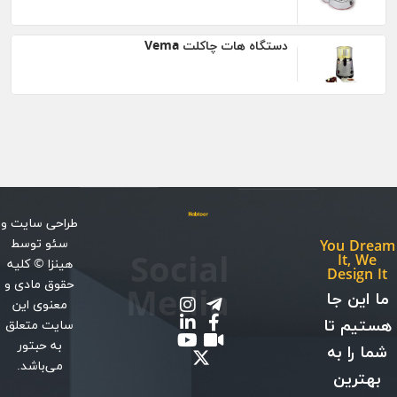
دستگاه هات چاکلت Vema
طراحی سایت
و
سئو
توسط
You Dream
Social
It, We
هینزا
© کلیه
Design It
حقوق مادی و
Media
ما این جا
معنوی این
هستیم تا
سایت متعلق
به حبتور
شما را به
می‌باشد.
بهترین