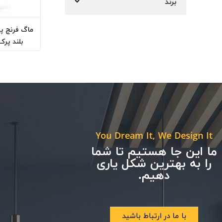
برند
دستگاه قهوه
ماگ فرنچ پ
BLEND PERK
بلند پرک (ND PERK
You Dream It, We Design It
ما این جا هستیم تا شما
را به بهترین شکل یاری
دهیم.
با ما در ارتباط باشید