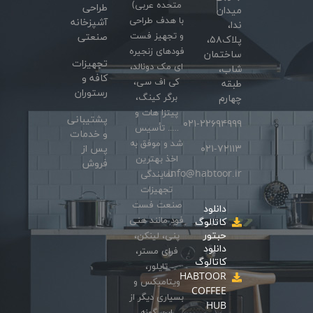
متحده عربی)
طراحی
میدان
با هدف طراحی
آشپزخانه
ندا،
و تجهیز فست
صنعتی
پلاک۵۸،
فودهای زنجیره
ساختمان
تجهیزات
ای مک دونالد،
شاب،
کافه و
کی اف سی،
طبقه
رستوران
برگر کینگ،
چهارم
پیتزا هات و
پشتیبانی
۰۲۱-۲۲۶۹۴۹۹۹
….. تأسیس
و خدمات
شد و موفق به
۰۲۱-۷۲۱۱۳
پس از
اخذ بهترین
فروش
info@habtoor.ir
نمایندگی
تجهیزات
صنعت فست
دانلود
فود مانند هنی
کاتالوگ
حبتور
پنی، لینکن،
دانلود
فرای مستر،
کاتالوگ
تایلور،
HABTOOR
ویتامیکس و
COFFEE
بسیاری دیگر از
HUB
این گونه