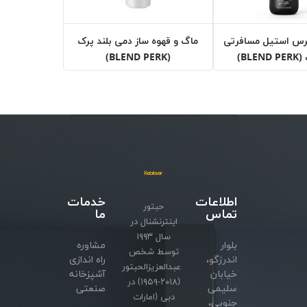
رس استيل مسافرتی
ماگ و قهوه ساز دمی بلند پرک
BLE)
(BLEND PERK)
اطلاعات
خدمات
حبتور
تماس
ما
اینترنشنال در
سال ۱۹۹۳
بلوار
مشاوره
توسط شخص
اندرزگو،
راه اندازی
عبدالعزیزالحبتور
خیابان
آشپزخانه
(۲۰۱۸-۱۹۵۹) در
سلیمی
صنعتی
دبی (امارات
جنوبی،