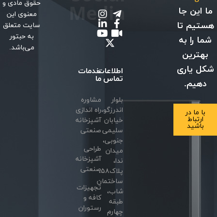
حقوق مادی و
Media
ما این جا
معنوی این
هستیم تا
سایت متعلق
به حبتور
شما را به
می‌باشد.
بهترین
شکل یاری
اطلاعات
خدمات
تماس
ما
دهیم.
بلوار
مشاوره
اندرزگو،
راه اندازی
با ما در
ارتباط
خیابان
آشپزخانه
باشید
سلیمی
صنعتی
جنوبی،
طراحی
میدان
آشپزخانه
ندا،
صنعتی
پلاک۵۸،
ساختمان
تجهیزات
شاب،
کافه و
طبقه
رستوران
چهارم