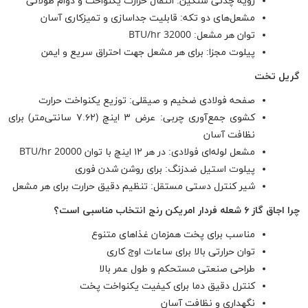
رویه چدنی سنگین: انتقال حرارت یکنواخت و دوام طولانی
مشعل‌های دو تکه: قابلیت جداسازی و تمیزکاری آسان
توان هر مشعل: 32000 BTU/hr
پیلوت مجزا: برای هر مشعل جهت احتراق سریع و ایمن
گریل تخت
صفحه فولادی ضخیم و صیقلی: توزیع یکنواخت حرارت
کشوی جمع‌آوری چربی: عرض ۳ اینچ (۷.۶۲ سانتی‌متر) برای
نظافت آسان
مشعل لوله‌ای فولادی: در هر ۱۲ اینچ با توان 20000 BTU/hr
پیلوت استیل ضدزنگ: برای روشن شدن فوری
شیر کنترل دستی مستقل: تنظیم دقیق حرارت برای هر مشعل
چرا اجاق گاز ۶ شعله فردار امریکن رنج انتخاب مناسبی است؟
مناسب برای پخت همزمان غذاهای متنوع
توان حرارتی بالا برای ساعات اوج کاری
طراحی صنعتی مستحکم و طول عمر بالا
کنترل دقیق دما برای کیفیت یکنواخت پخت
نگهداری و نظافت آسان