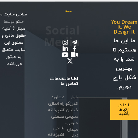
طراحی سایت
و
سئو
توسط
You Dream
Social
It, We
هینزا
© کلیه
Design It
حقوق مادی و
Media
ما این جا
معنوی این
هستیم تا
سایت متعلق
به حبتور
شما را به
می‌باشد.
بهترین
شکل یاری
اطلاعات
خدمات
تماس
ما
دهیم.
بلوار
مشاوره
اندرزگو،
راه اندازی
با ما در
ارتباط
خیابان
آشپزخانه
باشید
سلیمی
صنعتی
جنوبی،
طراحی
میدان
آشپزخانه
ندا،