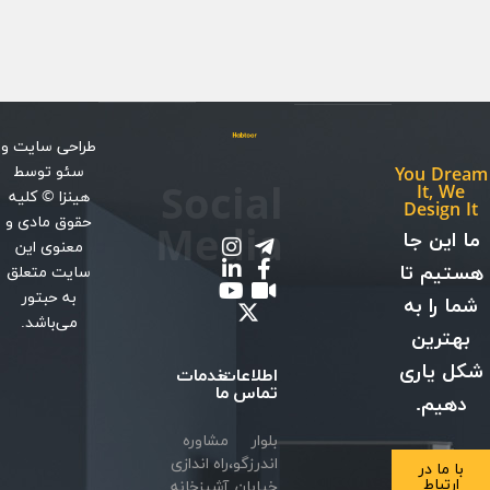
طراحی سایت
و
سئو
توسط
You Dream
Social
It, We
هینزا
© کلیه
Design It
حقوق مادی و
Media
ما این جا
معنوی این
هستیم تا
سایت متعلق
به حبتور
شما را به
می‌باشد.
بهترین
شکل یاری
اطلاعات
خدمات
تماس
ما
دهیم.
بلوار
مشاوره
اندرزگو،
راه اندازی
با ما در
ارتباط
خیابان
آشپزخانه