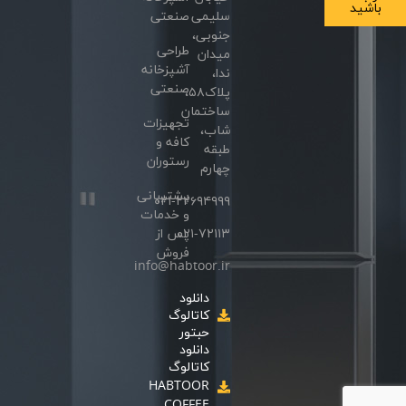
باشید
سلیمی
صنعتی
جنوبی،
طراحی
میدان
آشپزخانه
ندا،
صنعتی
پلاک۵۸،
ساختمان
تجهیزات
شاب،
کافه و
طبقه
رستوران
چهارم
پشتیبانی
۰۲۱-۲۲۶۹۴۹۹۹
و خدمات
۰۲۱-۷۲۱۱۳
پس از
فروش
info@habtoor.ir
دانلود
کاتالوگ
حبتور
دانلود
کاتالوگ
HABTOOR
COFFEE